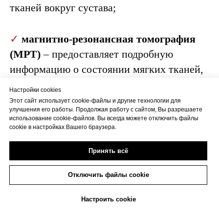
тканей вокруг сустава;
✓
магнитно-резонансная томография
(МРТ)
– предоставляет подробную
информацию о состоянии мягких тканей,
таких как сухожилия, связки и
Настройки cookies
синовиальная сумка, и является одним из
Этот сайт использует cookie-файлы и другие технологии для
улучшения его работы. Продолжая работу с сайтом, Вы разрешаете
самых точных методов для диагностики
использование cookie-файлов. Вы всегда можете отключить файлы
cookie в настройках Вашего браузера.
трохантерита;
✓
клинические тесты
– некоторые
Принять всё
специфические тесты на подвижность
сустава и выявление болевых ощущений
Отключить файлы cookie
помогают подтвердить подозрения на
+7(473)263-20-20
Настроить cookie
трохантерит.