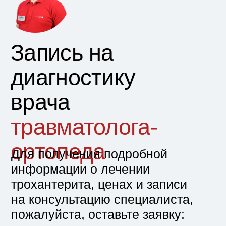
Лечение
трохантерита