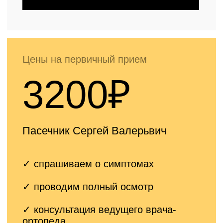
Цены на первичный прием
3500₽
Ермолаев Василий Александрович,
Ёлкин Денис Валерьевич
✓ спрашиваем о симптомах
✓ проводим полный осмотр
✓ консультация
врача ортопеда
высшей категории, КМН, ДМН
✓ составляем
индивидуальный
план лечения
Записаться