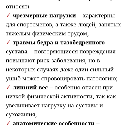
+7
относят
:
✓
чрезмерные нагрузки
– характерны
Записаться на прием
для спортсменов, а также людей, занятых
тяжелым физическим трудом;
✓
травмы бедра и тазобедренного
сустава
– повторяющиеся повреждения
Симптомы
повышают риск заболевания, но в
трохантерита
некоторых случаях даже один сильный
ушиб может спровоцировать патологию;
✓
лишний вес
– особенно опасен при
низкой физической активности, так как
увеличивает нагрузку на суставы и
сухожилия;
✓
анатомические особенности
–