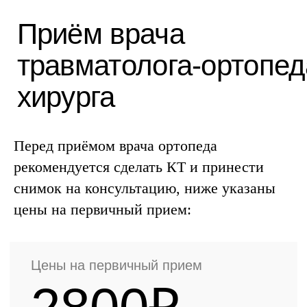
Цены на первичный прием
2800₽
Булгаков Александр Юрьевич,
Чернышёв Николай
Александрович
✓ спрашиваем о симптомах
Перед приёмом врача ортопеда
✓ проводим полный осмотр
рекомендуется сделать КТ и принести
✓ консультация
снимок на консультацию, ниже указаны
✓ составляем
индивидуальный
цены на первичный прием:
план лечения
Записаться