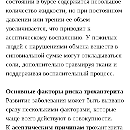
состоянии в бурсе содержится небольшое
количество жидкости, но при постоянном
давлении или трении ее объем
увеличивается, что приводит к
асептическому воспалению. У пожилых
Запись на
людей с нарушениями обмена веществ в
диагностику
синовиальной сумке могут откладываться
врача
соли, дополнительно травмируя ткани и
травматолога-
поддерживая воспалительный процесс.
ортопеда
Для получения подробной
информации о лечении
Основные факторы риска трохантерита
трохантерита, ценах и записи
Развитие заболевания может быть вызвано
на консультацию специалиста,
пожалуйста, оставьте заявку:
сразу несколькими факторами, которые
чаще всего действуют в совокупности.
К
асептическим причинам
трохантерита