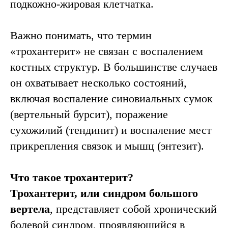
подкожно-жировая клетчатка.
Важно понимать, что термин
«трохантерит» не связан с воспалением
костных структур. В большинстве случаев
он охватывает несколько состояний,
включая воспаление синовиальных сумок
(вертельный бурсит), поражение
сухожилий (тендинит) и воспаление мест
прикрепления связок и мышц (энтезит).
Что такое трохантерит?
Консультация
травматолога-
Трохантерит, или синдром большого
ортопеда
вертела
, представляет собой хронический
Проводит врач
болевой синдром, проявляющийся в
с опытом 24 года