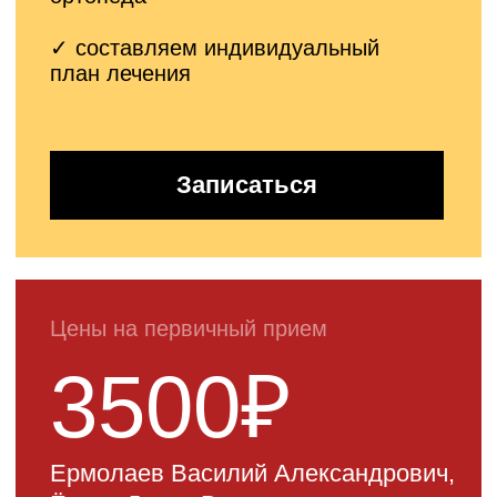
Трохантерит:
что это такое?