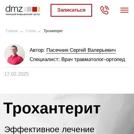
Записаться
Мы в социальных
сетях:
Главная
→
Статьи
→
Трохантерит
Автор:
Пасечник Сергей Валерьевич
Специалист:
Врач травматолог–ортопед
17.02.2025
Трохантерит
Эффективное лечение
трохантерита тазобедренного
Автор:
Мария Котлярова
сустава в НМЦ.
Специалист:
Медицинский консультант
✓
Возможность
контролировать ход лечения
✓
Точная диагностика