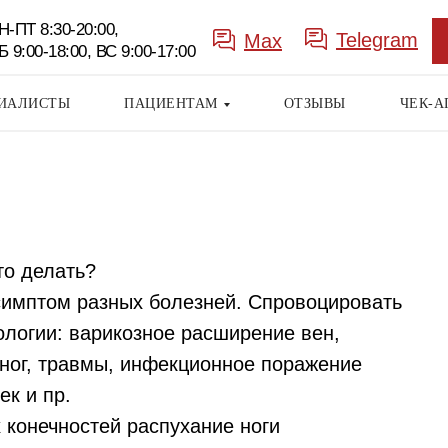
Н-ПТ 8:30-20:00,
Telegram
Max
Б 9:00-18:00, ВС 9:00-17:00
ИАЛИСТЫ
ПАЦИЕНТАМ
ОТЗЫВЫ
ЧЕК-А
то делать?
 симптом разных болезней. Спровоцировать
ологии: варикозное расширение вен,
 ног, травмы, инфекционное поражение
Заказать
ек и пр.
звонок
 конечностей распухание ноги