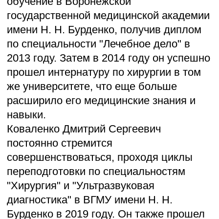
Информация
Реквизиты
Нормативные документы
ДМС
Партнерам
Вакансии
Иногородним
EN
/
DE
НМЦ
Прайс-лист
Врачи
Наркоз и стационар
Отзывы