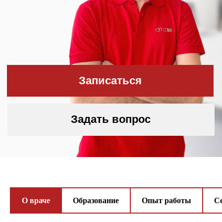
Задать вопрос
Дипломы
и сертификаты
О враче
Образование
Опыт работы
С