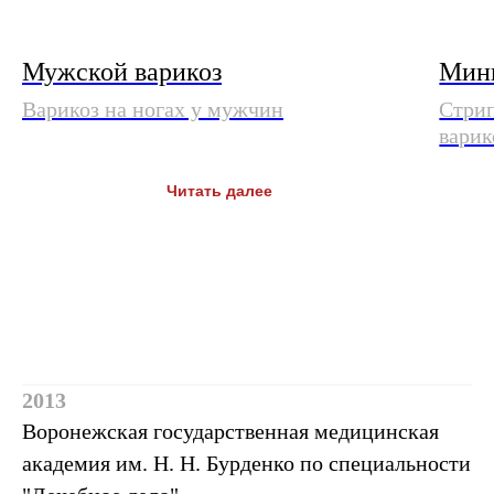
Мужской варикоз
Мин
Курсы повышения
Варикоз на ногах у мужчин
Стрип
квалификации
варик
Читать далее
Опыт работы
2013
Воронежская государственная медицинская
академия им. Н. Н. Бурденко по специальности