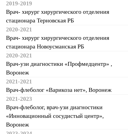
2019-2019
Врач- хирург хирургического отделения
Информация о
стационара Терновская РБ
враче
2020-2021
Врач- хирург хирургического отделения
стационара Новоусманская РБ
2020-2021
Врач-узи диагностики «Профмедцентр» ,
Воронеж
2021-2021
Врач-флеболог «Варикоза нет», Воронеж
Коваленко Дмитрий Сергеевич – врач-
флеболог и врач ультразвуковой
2021-2023
диагностики с богатым опытом и высокой
Врач-флеболог, врач-узи диагностики
квалификацией. Он успешно завершил
«Инновационный сосудистый центр»,
обучение в Воронежской
государственной медицинской академии
Воронеж
имени Н. Н. Бурденко, получив диплом
2023-2024
по специальности "Лечебное дело" в