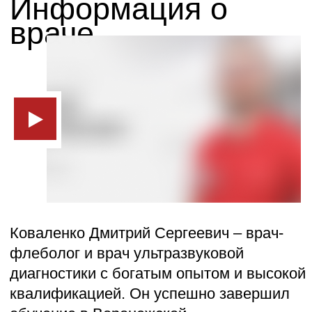
Популярное
Эндопротезирование
Гинекология
Флебология
ЛОР
Неврология
Проктология
Реабилитация
Чек-ап