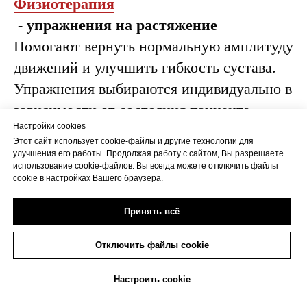
Физиотерапия
-
упражнения на растяжение
Помогают вернуть нормальную амплитуду
движений и улучшить гибкость сустава.
Упражнения выбираются индивидуально в
зависимости от состояния пациента.
Настройки cookies
-
укрепление мышц
Этот сайт использует cookie-файлы и другие технологии для
Специально подобранные упражнения
улучшения его работы. Продолжая работу с сайтом, Вы разрешаете
использование cookie-файлов. Вы всегда можете отключить файлы
укрепляют окружающие мышцы,
cookie в настройках Вашего браузера.
поддерживающие сустав, что снижает
Принять всё
риск повторного воспаления.
-
массаж
и
мануальная терапия
Отключить файлы cookie
Эти процедуры помогают снять
+7(473)263-20-20
напряжение, улучшить кровообращение и
Настроить cookie
ускорить восстановление тканей.