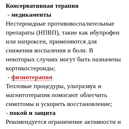
Консервативная терапия
-
медикаменты
Нестероидные противовоспалительные
препараты (НПВП), такие как ибупрофен
или напроксен, применяются для
снижения воспаления и боли. В
Наши
некоторых случаях могут быть назначены
травматологи-
кортикостероиды;
ортопеды, хирурги
-
физиотерапия
Тепловые процедуры, ультразвук и
магнитотерапия помогают облегчить
симптомы и ускорить восстановление;
-
покой и защита
Рекомендуется ограничение активности и