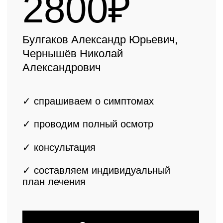
Цены на первичный прием
3200₽
Пасечник Сергей Валерьвич
✓ спрашиваем о симптомах
✓ проводим полный осмотр
✓ консультация
ведущего врача-
ортопеда
✓ составляем
индивидуальный
план лечения
Записаться