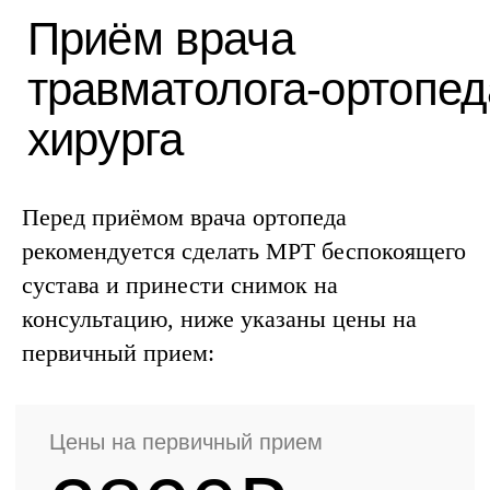
Цены на первичный прием
2800₽
Булгаков Александр Юрьевич,
Чернышёв Николай
Александрович
Перед приёмом врача ортопеда
✓ спрашиваем о симптомах
рекомендуется сделать МРТ беспокоящего
✓ проводим полный осмотр
сустава и принести снимок на
✓ консультация
консультацию, ниже указаны цены на
✓ составляем
индивидуальный
первичный прием:
план лечения
Записаться