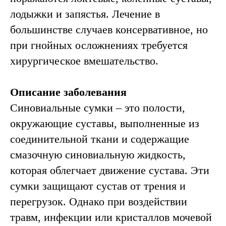
травматолога-
лодыжки и запястья. Лечение в
ортопеда
большинстве случаев консервативное, но
Проводит врач
с опытом 24 года
при гнойных осложнениях требуется
хирургическое вмешательство.
Записаться
Описание заболевания
Синовиальные сумки – это полости,
Причины бурсита
окружающие суставы, выполненные из
соединительной ткани и содержащие
смазочную синовиальную жидкость,
которая облегчает движение сустава. Эти
сумки защищают сустав от трения и
перегрузок. Однако при воздействии
травм, инфекции или кристаллов мочевой