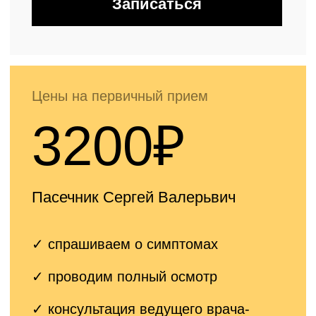
Цены на первичный прием
3500₽
Ермолаев Василий Александрович,
Ёлкин Денис Валерьевич
✓ спрашиваем о симптомах
✓ проводим полный осмотр
✓ консультация
врача ортопеда
высшей категории, КМН, ДМН
✓ составляем
индивидуальный
план лечения
Записаться