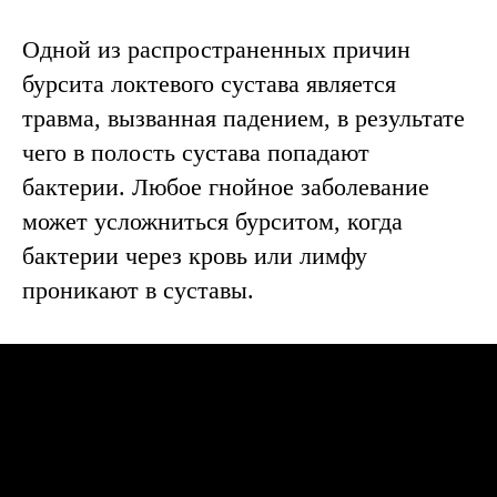
травматолога-
Одной из распространенных причин
ортопеда
Для получения подробной
бурсита локтевого сустава является
информации о лечении
травма, вызванная падением, в результате
бурсита, ценах и записи на
консультацию специалиста,
чего в полость сустава попадают
пожалуйста, оставьте заявку:
бактерии. Любое гнойное заболевание
может усложниться бурситом, когда
бактерии через кровь или лимфу
+7
проникают в суставы.
Записаться на прием
Симптомы