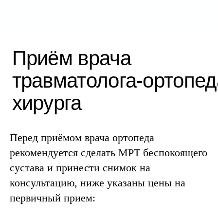
Цены на первичный прием
2800₽
Булгаков Александр Юрьевич,
Чернышёв Николай
Александрович
✓ спрашиваем о симптомах
Перед приёмом врача ортопеда
✓ проводим полный осмотр
рекомендуется сделать МРТ беспокоящего
✓ консультация
сустава и принести снимок на
✓ составляем
индивидуальный
консультацию, ниже указаны цены на
план лечения
первичный прием:
Записаться