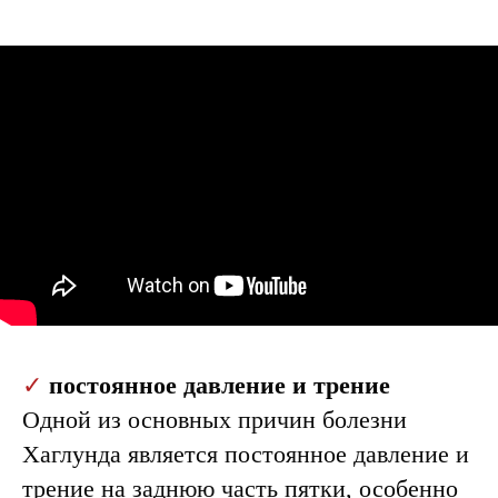
диагностику
врача
травматолога-
ортопеда
Для получения подробной
информации о лечении
болезни Хаглунда, ценах и
записи на консультацию
специалиста, пожалуйста,
оставьте заявку:
+7
✓
постоянное давление и трение
Записаться на прием
Одной из основных причин болезни
Хаглунда является постоянное давление и
трение на заднюю часть пятки, особенно