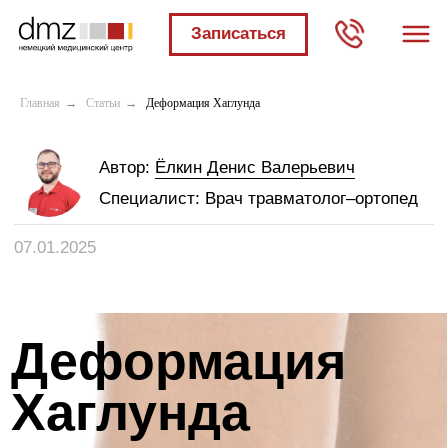
Записаться
Мы в социальных
сетях:
Главная
→
Статьи
→
Деформация Хаглунда
Автор:
Ёлкин Денис Валерьевич
Специалист:
Врач травматолог–ортопед
07.01.2025
Деформация
Хаглунда
Автор:
Мария Котлярова
Эффективное лечение
Специалист:
Медицинский консультант
болезни Хаглунда
(синдрома Золушки) в НМЦ.
✓
Возможность