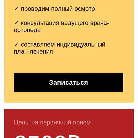
план лечения
Записаться
Болезнь
Хаглунда: что это
такое?