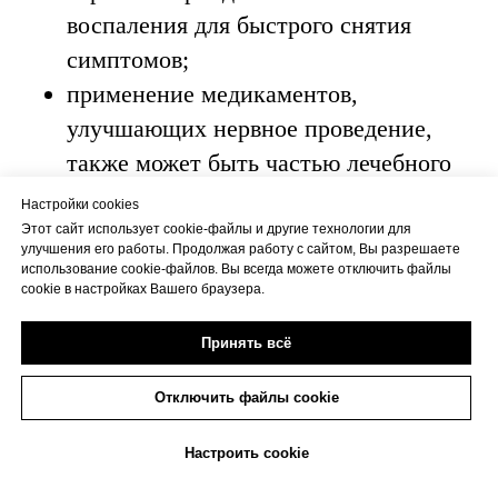
воспаления для быстрого снятия
симптомов;
применение медикаментов,
улучшающих нервное проведение,
также может быть частью лечебного
курса.
Настройки cookies
Этот сайт использует cookie-файлы и другие технологии для
улучшения его работы. Продолжая работу с сайтом, Вы разрешаете
Хирургическое вмешательство
использование cookie-файлов. Вы всегда можете отключить файлы
cookie в настройках Вашего браузера.
в случае, если консервативное
Наши
Принять всё
лечение не приносит результатов, и
травматологи-
бурсит становится хроническим,
ортопеды, хирурги
Отключить файлы cookie
может потребоваться хирургическое
+7(473)263-20-20
вмешательство. Хирург может
Настроить cookie
провести удаление воспаленной