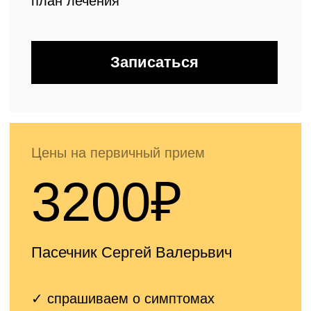
Цены на первичный прием
3500₽
Ермолаев Василий Александрович,
Ёлкин Денис Валерьевич
✓ спрашиваем о симптомах
✓ проводим полный осмотр
✓ консультация
врача ортопеда
высшей категории, КМН, ДМН
✓ составляем
индивидуальный