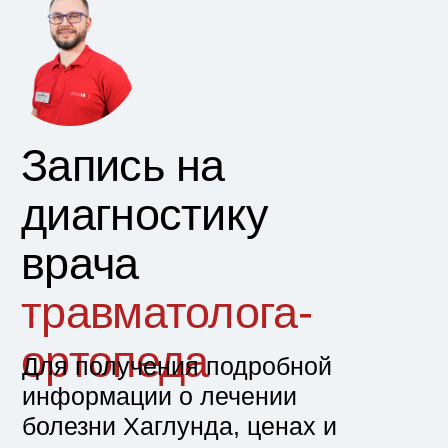
Диагностика
деформации
Хаглунда пяточной
кости