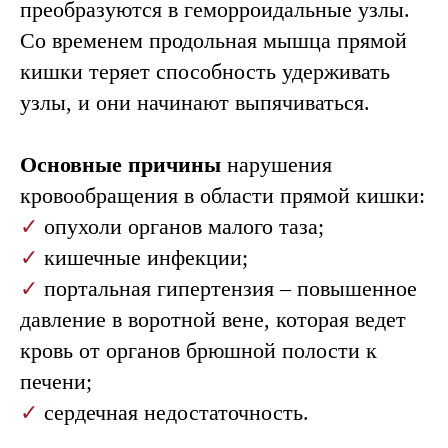
врача
преобразуются в геморроидальные узлы.
Со временем продольная мышца прямой
колопроктолога-
кишки теряет способность удерживать
хирурга
Для получения подробной
узлы, и они начинают выпячиваться.
информации о лечении
проктологических
заболеваний, ценах и записи
Основные причины
нарушения
на консультацию специалиста,
кровообращения в области прямой кишки:
пожалуйста, оставьте заявку:
✓
опухоли органов малого таза;
+7
✓
кишечные инфекции;
✓
портальная гипертензия – повышенное
давление в воротной вене, которая ведет
Записаться на прием
кровь от органов брюшной полости к
печени;
✓
сердечная недостаточность.
Симптомы геморроя