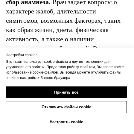
сбор анамнеза
. Врач задает вопросы о
характере жалоб, длительности
симптомов, возможных факторах, таких
как образ жизни, диета, физическая
активность, а также о наличии
наследственных заболеваний. Это
Настройки cookies
помогает выявить факторы риска и
Этот сайт использует cookie-файлы и другие технологии для
особенности течения болезни.
улучшения его работы. Продолжая работу с сайтом, Вы разрешаете
использование cookie-файлов. Вы всегда можете отключить файлы
cookie в настройках Вашего браузера.
Следующий шаг – пальцевое
ректальное
Принять всё
исследовани
е. Оно позволяет врачу
оценить состояние стенок прямой кишки,
Отключить файлы cookie
выявить увеличенные геморроидальные
+7(473)263-20-20
узлы и проверить, есть ли признаки
Настроить cookie
воспаления или болезненности. Это