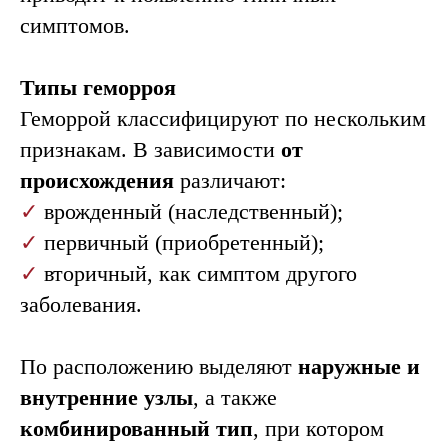
симптомов.
Консультация
врача-
Типы геморроя
колопроктолога
Геморрой классифицируют по нескольким
Проводит к.м.н.
признакам. В зависимости
от
с опытом 13 лет
происхождения
различают:
Записаться
✓
врожденный (наследственный);
✓
первичный (приобретенный);
✓
вторичный, как симптом другого
Причины геморроя
заболевания.
По расположению выделяют
наружные и
внутренние узлы
, а также
комбинированный тип
, при котором