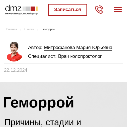
Записаться
Мы в социальных
сетях:
Главная
→
Статьи
→
Геморрой
Автор:
Митрофанова Мария Юрьевна
Специалист:
Врач колопроктолог
22.12.2024
Геморрой
Причины, стадии и
современные методы
лечения в НМЦ.
✓
Возможность
контролировать ход лечения