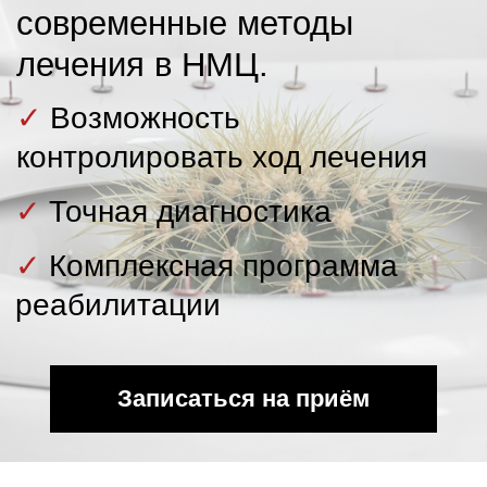
✓
Точная диагностика
✓
Комплексная программа
реабилитации
Записаться на приём
Приём врача
колопроктолога, хирурга
Цены на первичный прием
2800₽
Проводят
Российские врачи