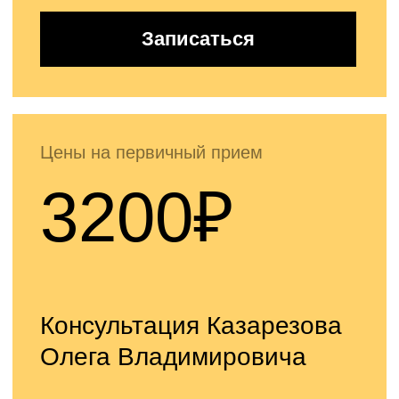
Геморрой: что
это такое?