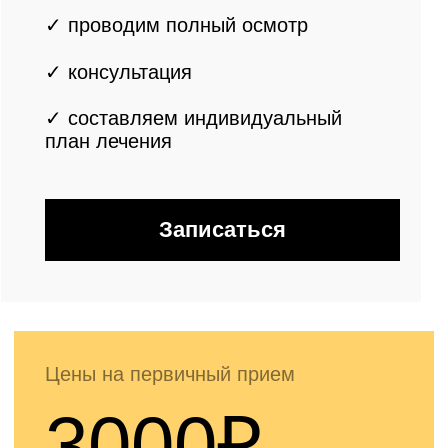
врача высшей категории/
к.м.н./ заслуженного врача
РФ / д.м.н.
✓ спрашиваем о симптомах
✓ проводим полный осмотр
✓ консультация
ведущего врача-
колопроктолога
✓ составляем
индивидуальный
план лечения
Записаться
Цены на первичный прием
3200₽