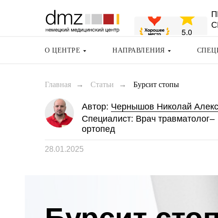
П
С
О ЦЕНТРЕ
НАПРАВЛЕНИЯ
СПЕЦ
Вернуться назад
Главная
→
Статьи
→
Бурсит стопы
Автор:
Чернышов Николай Алек
Специалист:
Врач травматолог–
ортопед
28.01.2025