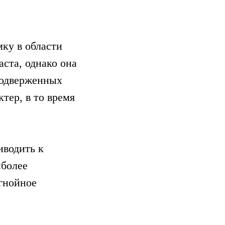
мку в области
аста, однако она
подверженных
тер, в то время
иводить к
иболее
 гнойное