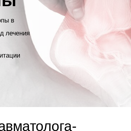
пы
опы в
д лечения
итации
авматолога-