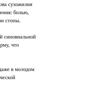
лова сухожилия
ения: болью,
и стопы.
й синовиальной
рму, что
даже в молодом
ической