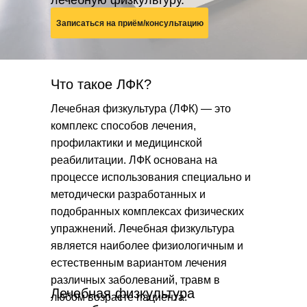
лечебную физкультуру.
Записаться на приём/консультацию
Что такое ЛФК?
Лечебная физкультура (ЛФК) — это
комплекс способов лечения,
профилактики и медицинской
реабилитации. ЛФК основана на
процессе использования специально и
методически разработанных и
подобранных комплексах физических
упражнений. Лечебная физкультура
является наиболее физиологичным и
естественным вариантом лечения
различных заболеваний, травм в
Лечебная физкультура
любом возрасте пациента.