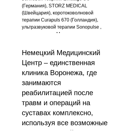
(Германия), STORZ MEDICAL
(Швейцария), коротоковолновой
терапии Curapuls 670 (Голландия),
ультразвуковой терапии Sonopulse ,
лазеротерапии Милта, а также аппарат
ARTROMOT K1 (Германия) для
непрерывной пассивной разработки
Немецкий Медицинский
коленного и тазобедренного суставов.
Центр – единственная
клиника Воронежа, где
занимаются
реабилитацией после
травм и операций на
суставах комплексно,
используя все возможные