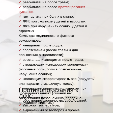
✓
реабилитация после травм;
✓
реабилитация после
протезирования
суставов
;
✓
гимнастика при болях в спине;
✓
ЛФК при сколиозе у детей и взрослых;
✓
ЛФК при нарушениях осанки у детей и
взрослых.
Комплекс медицинского фитнеса
рекомендован:
✓
женщинам после родов;
✓
спортсменам (после травм и для
повышения выносливости);
✓
восстанавливающимся после травм;
✓
страдающим «синдромом менеджера»
(головные боли, боли в позвоночнике,
нарушения осанки);
✓
желающим скорректировать вес (похудеть
или нарастить мышечную массу);
✓
Противопоказания к
желающим заниматься фитнесом при
противопоказаниях (лишний вес,
ЛФК:
заболевания позвоночника, сердечно-
✓
обострение хронических заболеваний;
сосудистой системы).
✓
высокая температура;
✓
выраженный остеопороз и прочие