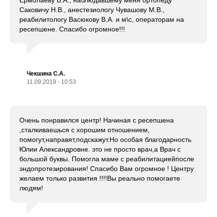
Саковичу Н.В., анестезиологу Чувашову М.В.,
реабилитологу Васюкову В.А. и м\с, операторам на
ресепшене. Спасибо огромное!!!
Чекшина С.А.
11.09.2019 - 10:53
Очень понравился центр! Начиная с ресепшена
,сталкиваешься с хорошим отношением,
помогут,направят,подскажут.Но особая благодарность
Юлии Александровне. это не просто врач,а Врач с
большой буквы. Помогла маме с реабилитациейпосле
эндопротезирования! Спасибо Вам огромное ! Центру
желаем только развития !!!!Вы реально помогаете
людям!