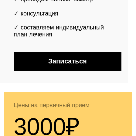
к.м.н./ заслуженного врача
РФ / д.м.н.
✓ спрашиваем о симптомах
✓ проводим полный осмотр
✓ консультация
ведущего врача-
колопроктолога
✓ составляем
индивидуальный
план лечения
Записаться
Цены на первичный прием
3200₽