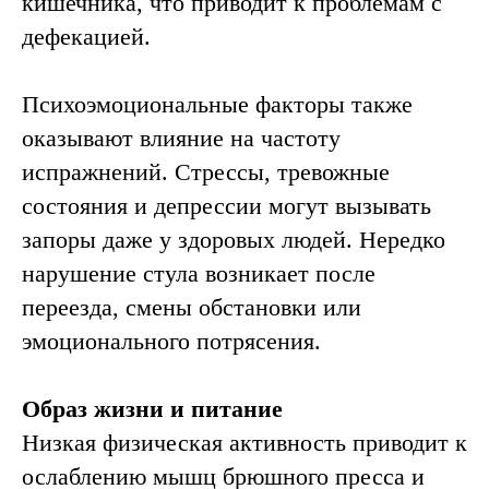
кишечника, что приводит к проблемам с
дефекацией.
Запись на
Психоэмоциональные факторы также
диагностику
оказывают влияние на частоту
врача
испражнений. Стрессы, тревожные
колопроктолога-
состояния и депрессии могут вызывать
хирурга
запоры даже у здоровых людей. Нередко
Для получения подробной
нарушение стула возникает после
информации о лечении
запора, ценах и записи на
переезда, смены обстановки или
консультацию специалиста,
эмоционального потрясения.
пожалуйста, оставьте заявку:
Образ жизни и питание
+7
Низкая физическая активность приводит к
ослаблению мышц брюшного пресса и