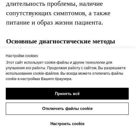
длительность проблемы, наличие
сопутствующих симптомов, а также
питание и образ жизни пациента.
Основные диагностические методы
1.
Сбор анамнеза и осмотр
Настройки cookies
Врач выясняет, как долго присутствует
Этот сайт использует cookie-файлы и другие технологии для
задержка стула, какие ощущения
улучшения его работы. Продолжая работу с сайтом, Вы разрешаете
использование cookie-файлов. Вы всегда можете отключить файлы
сопровождают процесс дефекации, есть
cookie в настройках Вашего браузера.
ли боли, вздутие или кровь в кале. Также
Принять всё
учитываются хронические заболевания,
прием лекарств и уровень физической
Отключить файлы cookie
активности.
+7(473)263-20-20
Настроить cookie
2.
Лабораторные анализы