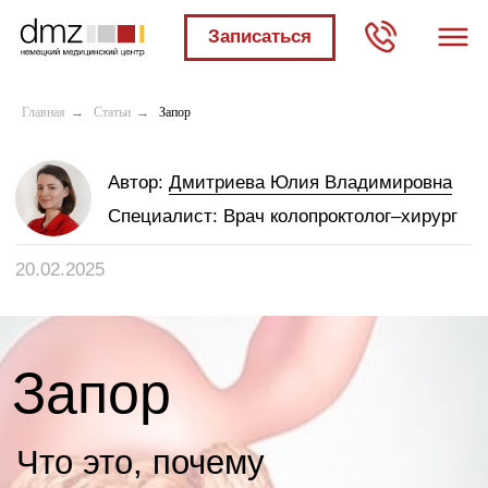
Записаться
Мы в социальных
сетях:
Главная
→
Статьи
→
Запор
Автор:
Дмитриева Юлия Владимировна
Специалист:
Врач колопроктолог–хирург
20.02.2025
Запор
Что это, почему
возникает и как
лечится.
✓
Возможность
контролировать ход лечения
✓
Точная диагностика