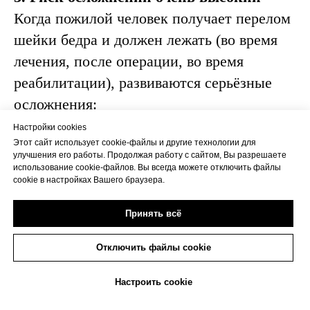
Когда пожилой человек получает перелом
шейки бедра и должен лежать (во время
лечения, после операции, во время
реабилитации), развиваются серьёзные
осложнения:
Настройки cookies
Пневмония (воспаление лёгких) — из-
Этот сайт использует cookie-файлы и другие технологии для
улучшения его работы. Продолжая работу с сайтом, Вы разрешаете
за неподвижности, плохой вентиляции
использование cookie-файлов. Вы всегда можете отключить файлы
cookie в настройках Вашего браузера.
лёгких, кашля
Тромбоз (образование тромбов в
Принять всё
венах) — из-за неподвижности кровь
застаивается в венах ног
Отключить файлы cookie
Тромбоэмболия (тромб попадает в
+7(473)263-20-20
Настроить cookie
лёгкие) — это может быть смертельно