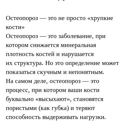
Остеопороз — это не просто «хрупкие
ЗДОРОВАЯ КОСТЬ
кости»
(норма):
← плотная, твёрдая
Остеопороз — это заболевание, при
структура
котором снижается минеральная
Нормальная кость:
плотность костей и нарушается
их структура. Но это определение может
Плотная, твёрдая, как чугун;
Может выдержать удар, падение,
показаться скучным и непонятным.
давление;
На самом деле, остеопороз — это
При падении с полметра может
процесс, при котором ваши кости
быть синяк, но редко перелом;
буквально «высыхают», становятся
Мышцы и связки амортизируют
часть удара, кость берёт остальное
пористыми (как губка) и теряют
и выдерживает.
способность выдерживать нагрузки.