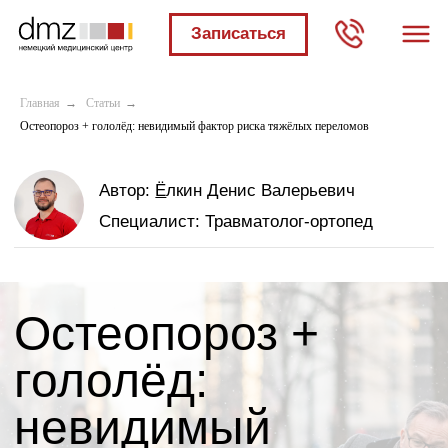
Записаться
Мы в социальных
сетях:
Главная
→
Статьи
→
Остеопороз + гололёд: невидимый фактор риска тяжёлых переломов
Автор:
Ё
лкин Денис Валерьевич
Специалист:
Травматолог-ортопед
Остеопороз +
гололёд:
невидимый
фактор риска
Автор:
Мария Котлярова
тяжёлых
Специалист:
Медицинский консультант
переломов, после
которых часто