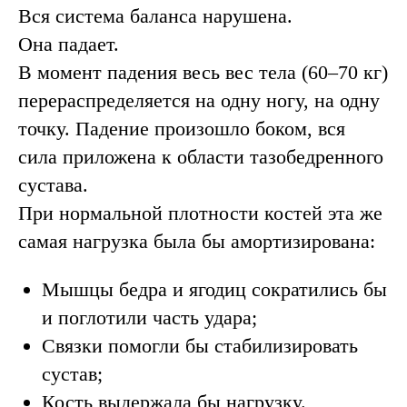
Вся система баланса нарушена.
Она падает.
В момент падения весь вес тела (60–70 кг)
перераспределяется на одну ногу, на одну
точку. Падение произошло боком, вся
сила приложена к области тазобедренного
сустава.
При нормальной плотности костей эта же
самая нагрузка была бы амортизирована:
Мышцы бедра и ягодиц сократились бы
Проверьте кости
и поглотили часть удара;
до того, как
Связки помогли бы стабилизировать
произойдёт
сустав;
беда!
Кость выдержала бы нагрузку.