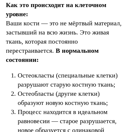
Как это происходит на клеточном
КОСТЬ ПРИ
уровне:
ОСТЕОПОРОЗЕ:
← пористая, похожа на
Ваши кости — это не мёртвый материал,
губку
застывший на всю жизнь. Это живая
Кость при остеопорозе:
ткань, которая постоянно
перестраивается.
В нормальном
Пористая, хрупкая, как старая
состоянии:
сухая губка;
При падении с небольшой высоты
может произойти перелом;
Остеокласты (специальные клетки)
Иногда перелом может произойти даже
разрушают старую костную ткань;
при минимальной травме:
Остеобласты (другие клетки)
Резкое движение рукой;
образуют новую костную ткань;
Чиханье или кашель (да, это
Процесс находится в идеальном
возможно!);
равновесии — старое разрушается,
Неловкий шаг с ноги;
новое образуется с одинаковой
Поскользнулась в ванной комнате.