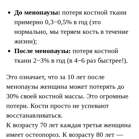
Консультация
травматолога-
До менопаузы:
потеря костной ткани
ортопеда
примерно 0,3−0,5% в год (это
Проводит врач
с опытом 24 года
нормально, мы теряем кость в течение
жизни);
Записаться
После менопаузы:
потеря костной
ткани 2−3% в год (в 4−6 раз быстрее!).
Это означает, что за 10 лет после
менопаузы женщина может потерять до
30% своей костной массы. Это огромные
потери. Кости просто не успевают
восстанавливаться.
К возрасту 70 лет каждая третья женщина
имеет остеопороз. К возрасту 80 лет —