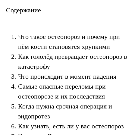
Содержание
Что такое остеопороз и почему при
нём кости становятся хрупкими
Как гололёд превращает остеопороз в
катастрофу
Остеопороз и
Что происходит в момент падения
гололёд:
почему хрупкие кости
Самые опасные переломы при
+ ледяная дорога =
остеопорозе и их последствия
перелом, который
Когда нужна срочная операция и
может потребовать
эндопротез
эндопротеза
Как узнать, есть ли у вас остеопороз