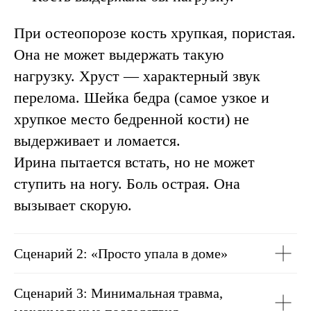
Сейчас — это лучшее время, чтобы
проверить свои кости и начать
профилактику.
При остеопорозе кость хрупкая, пористая.
Она не может выдержать такую
+7
нагрузку. Хруст — характерный звук
перелома. Шейка бедра (самое узкое и
Записаться
хрупкое место бедренной кости) не
выдерживает и ломается.
Ирина пытается встать, но не может
ступить на ногу. Боль острая. Она
вызывает скорую.
Сценарий 2: «П росто упала в доме»
Сценарий 3: Минимальная травма,