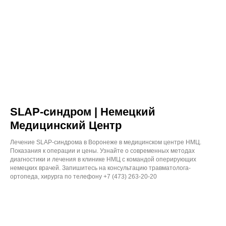
странице, носят информационный
характер и предназначены для
образовательных целей. Посетители
сайта не должны использовать
их в качестве медицинских
рекомендаций. Определение диагноза
и выбор методики лечения остается
исключительной прерогативой вашего
лечащего врача! ООО «Немецкий
Медицинский Центр» не несёт
ответственности за возможные
негативные последствия, возникшие
в результате использования
информации, размещенной на сайте
SLAP-синдром | Немецкий
dmz-v.ru.
Цены на сайте носят информационный
характер и не являются публичной
Медицинский Центр
офертой в соответствии со статьей 437
ГК РФ.
Лечение SLAP-синдрома в Воронеже в медицинском центре НМЦ.
Показания к операции и цены. Узнайте о современных методах
Лицензция
диагностики и лечения в клинике НМЦ с командой оперирующих
немецких врачей. Запишитесь на консультацию травматолога-
Политика использования cookie-файлов
ортопеда, хирурга по телефону +7 (473) 263-20-20
Политика конфиденциальности и
обработки персональных данных