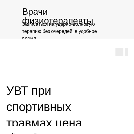
Врачи
Оснащённос
физиотерапевты
Записаться на ударно-волновую
специалисто
терапию без очередей, в удобное
возникнове
время
необходиму
безопасност
УВТ при
спортивных
травмах цена