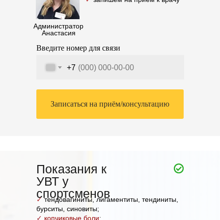
Администратор
Анастасия
Введите номер для связи
+7
Записаться на приём/консультацию
Показания к
УВТ у
спортсменов
✓
тендовагиниты, лигаментиты, тендиниты,
бурситы, синовиты;
✓
копчиковые боли
;