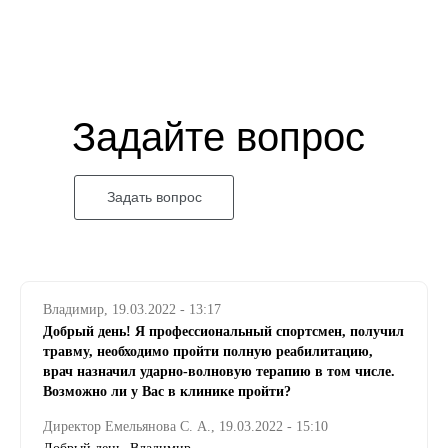
Эндопротезирование
Гинекология
Флебология
Задайте вопрос
ЛОР
Неврология
Проктология
Задать вопрос
Реабилитация
Чек-ап
Информация
Владимир, 19.03.2022 - 13:17
Реквизиты
Добрый день! Я профессиональный спортсмен, получил
Нормативные документы
травму, необходимо пройти полную реабилитацию,
врач назначил ударно-волновую терапию в том числе.
ДМС
Возможно ли у Вас в клинике пройти?
Партнерам
Директор Емельянова С. А., 19.03.2022 - 15:10
Вакансии