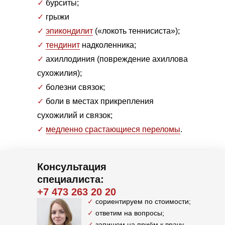
✓
бурситы;
✓
грыжи
✓
эпикондилит
(«локоть теннисиста»);
✓
тендинит
надколенника;
✓
ахиллодиния (повреждение ахиллова
сухожилия);
✓
болезни связок;
✓
боли в местах прикрепления
сухожилий и связок;
✓
медленно срастающиеся переломы
.
Консультация
специалиста:
+7 473 263 20 20
✓
сориентируем по стоимости;
✓
ответим на вопросы;
✓
запишем на приём к врачу