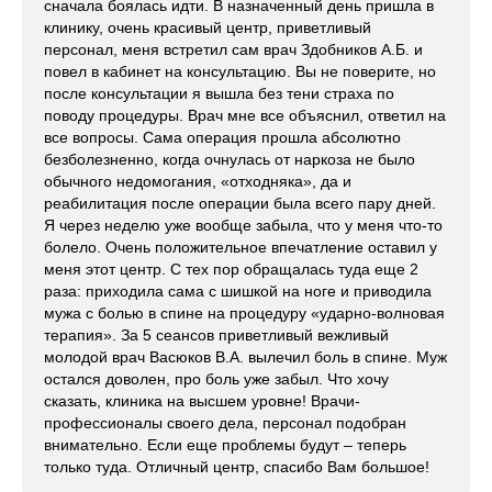
сначала боялась идти. В назначенный день пришла в
клинику, очень красивый центр, приветливый
персонал, меня встретил сам врач Здобников А.Б. и
повел в кабинет на консультацию. Вы не поверите, но
после консультации я вышла без тени страха по
поводу процедуры. Врач мне все объяснил, ответил на
все вопросы. Сама операция прошла абсолютно
безболезненно, когда очнулась от наркоза не было
обычного недомогания, «отходняка», да и
реабилитация после операции была всего пару дней.
Я через неделю уже вообще забыла, что у меня что-то
болело. Очень положительное впечатление оставил у
меня этот центр. С тех пор обращалась туда еще 2
раза: приходила сама с шишкой на ноге и приводила
мужа с болью в спине на процедуру «ударно-волновая
терапия». За 5 сеансов приветливый вежливый
молодой врач Васюков В.А. вылечил боль в спине. Муж
остался доволен, про боль уже забыл. Что хочу
сказать, клиника на высшем уровне! Врачи-
профессионалы своего дела, персонал подобран
внимательно. Если еще проблемы будут – теперь
только туда. Отличный центр, спасибо Вам большое!