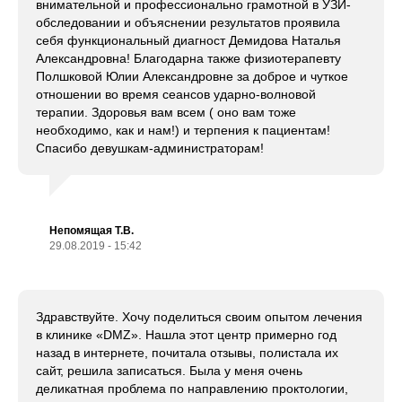
внимательной и профессионально грамотной в УЗИ-
обследовании и объяснении результатов проявила
себя функциональный диагност Демидова Наталья
Александровна! Благодарна также физиотерапевту
Полшковой Юлии Александровне за доброе и чуткое
отношении во время сеансов ударно-волновой
терапии. Здоровья вам всем ( оно вам тоже
необходимо, как и нам!) и терпения к пациентам!
Спасибо девушкам-администраторам!
Оснащённос
специалисто
Непомящая Т.В.
возникнове
29.08.2019 - 15:42
необходиму
безопасност
Здравствуйте. Хочу поделиться своим опытом лечения
в клинике «DMZ». Нашла этот центр примерно год
назад в интернете, почитала отзывы, полистала их
сайт, решила записаться. Была у меня очень
деликатная проблема по направлению проктологии,