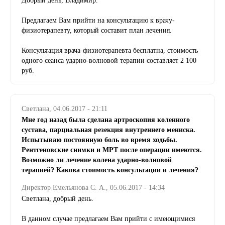
Добрый день, Владимир.
Иногородним
Предлагаем Вам прийти на консультацию к врачу-
EN
/
DE
физиотерапевту, который составит план лечения.
Консультация врача-физиотерапевта бесплатна, стоимость
НМЦ
одного сеанса ударно-волновой терапии составляет 2 100
руб.
Прайс-лист
Врачи
Светлана, 04.06.2017 - 21:11
Наркоз и стационар
Мне год назад была сделана артроскопия коленного
Отзывы
сустава, парциальная резекция внутреннего мениска.
Испытываю постоянную боль во время ходьбы.
О клинике
Рентгеновские снимки и МРТ после операции имеются.
Контакты
Возможно ли лечение колена ударно-волновой
терапией? Какова стоимость консультации и лечения?
Карта сайта
Директор Емельянова С. А., 05.06.2017 - 14:34
Светлана, добрый день.
Запись по телефону
В данном случае предлагаем Вам прийти с имеющимися
+7 (473) 263-20-20