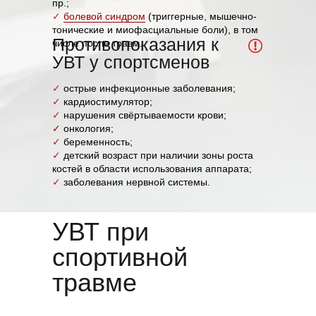
пр.;
✓
болевой синдром
(триггерные, мышечно-
тонические и миофасциальные боли), в том
Противопоказания к
числе после травм.
УВТ у спортсменов
✓
острые инфекционные заболевания;
✓
кардиостимулятор;
✓
нарушения свёртываемости крови;
✓
онкология;
✓
беременность;
✓
детский возраст при наличии зоны роста
костей в области использования аппарата;
✓
заболевания нервной системы.
УВТ при
спортивной
травме