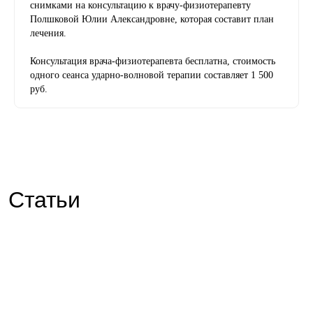
снимками на консультацию к врачу-физиотерапевту
Полшковой Юлии Александровне, которая составит план
лечения.
Записаться на приём
Консультация врача-физиотерапевта бесплатна, стоимость
Мы принимаем к оплате
одного сеанса ударно-волновой терапии составляет 1 500
руб.
Добавляйтесь в друзья
info@dmz-v.ru
Статьи
Материалы, размещенные на данной