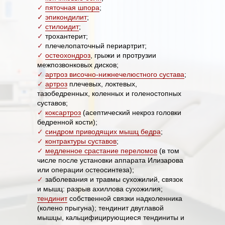
✓
пяточная шпора
;
✓
эпикондилит
;
✓
стилоидит
;
✓
трохантерит;
✓
плечелопаточный периартрит;
✓
остеохондроз
, грыжи и протрузии
межпозвонковых дисков;
✓
артроз височно-нижнечелюстного сустава
;
✓
артроз
плечевых, локтевых,
тазобедренных, коленных и голеностопных
суставов;
✓
коксартроз
(асептический некроз головки
бедренной кости);
✓
синдром приводящих мышц бедра
;
✓
контрактуры суставов
;
✓
медленное срастание переломов
(в том
числе после установки аппарата Илизарова
или операции остеосинтеза);
✓
заболевания и травмы сухожилий, связок
и мышц: разрыв ахиллова сухожилия;
тендинит
собственной связки надколенника
(колено прыгуна); тендинит двуглавой
мышцы, кальцифицирующиеся тендиниты и