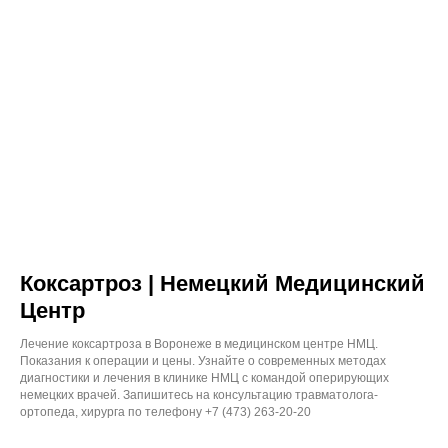
Права и обязанности пациентов
Реквизиты
© «Немецкий Медицинский Центр» 2026
Коксартроз | Немецкий Медицинский
Трафик, лиды и продажи
Центр
Лечение коксартроза в Воронеже в медицинском центре НМЦ.
Показания к операции и цены. Узнайте о современных методах
диагностики и лечения в клинике НМЦ с командой оперирующих
немецких врачей. Запишитесь на консультацию травматолога-
ортопеда, хирурга по телефону +7 (473) 263-20-20