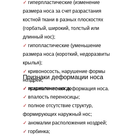
✓
гиперпластические (изменение
размера носа за счет разрастания
костной ткани в разных плоскостях
(горбатый, широкий, толстый или
длинный нос);
✓
гипопластические (уменьшение
размера носа (короткий, недоразвиты
крылья);
✓
кривоносость, нарушение формы
Признаки деформации носа
ноздрей;
✓
искривление носа;
✓
травматическая деформация носа.
✓
впалость переносицы;
✓
полное отсутствие структур,
формирующих наружный нос;
✓
аномалии расположения ноздрей;
✓
горбинка;