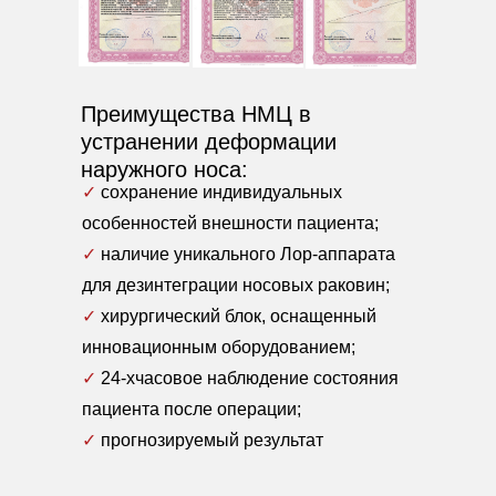
Преимущества НМЦ в
Материалы, размещенные на данной
странице, носят информационный
устранении деформации
характер и предназначены для
образовательных целей. Посетители
наружного носа:
сайта не должны использовать
✓
сохранение индивидуальных
их в качестве медицинских
рекомендаций. Определение диагноза
особенностей внешности пациента;
и выбор методики лечения остается
исключительной прерогативой вашего
✓
наличие уникального Лор-аппарата
лечащего врача! ООО «Немецкий
для дезинтеграции носовых раковин;
Медицинский Центр» не несёт
ответственности за возможные
✓
хирургический блок, оснащенный
негативные последствия, возникшие
в результате использования
инновационным оборудованием;
информации, размещенной на сайте
dmz-v.ru.
✓
24-хчасовое наблюдение состояния
Цены на сайте носят информационный
характер и не являются публичной
пациента после операции;
офертой в соответствии со статьей 437
ГК РФ.
✓
прогнозируемый результат
Лицензция