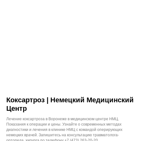
Коксартроз | Немецкий Медицинский
Центр
Лечение коксартроза в Воронеже в медицинском центре НМЦ.
Показания к операции и цены. Узнайте о современных методах
диагностики и лечения в клинике НМЦ с командой оперирующих
немецких врачей. Запишитесь на консультацию травматолога-
ортопеда, хирурга по телефону +7 (473) 263-20-20