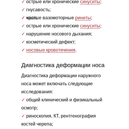
✓
острые или хронические
синуситы
;
✓
гнусавость;
✓
✓
храп;
частые вазомоторные
риниты
;
✓
острые или хронические
синуситы
;
✓
нарушение носового дыхания;
✓
косметический дефект;
✓
носовые кровотечения
.
Диагностика деформации носа
Диагностика деформации наружного
носа может включать следующие
исследования:
✓
общий клинический и физикальный
осмотр;
✓
риноскопия, КТ, рентгенография
костей черепа;