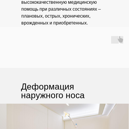
высококачественную медицинскую
Нормативные документы
помощь при различных состояниях –
ДМС
плановых, острых, хронических,
врожденных и приобретенных.
Партнерам
Вакансии
Иногородним
EN
/
DE
НМЦ
Прайс-лист
Деформация
Врачи
наружного носа
Наркоз и стационар
Отзывы
О клинике
Контакты