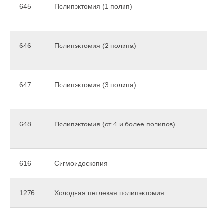
645
Полипэктомия (1 полип)
RZ Medizintechnik
и японского
производителя
Pentax Medical.
646
Полипэктомия (2 полипа)
подробнее
647
Полипэктомия (3 полипа)
648
Полипэктомия (от 4 и более полипов)
616
Сигмоидоскопия
1276
Холодная петлевая полипэктомия