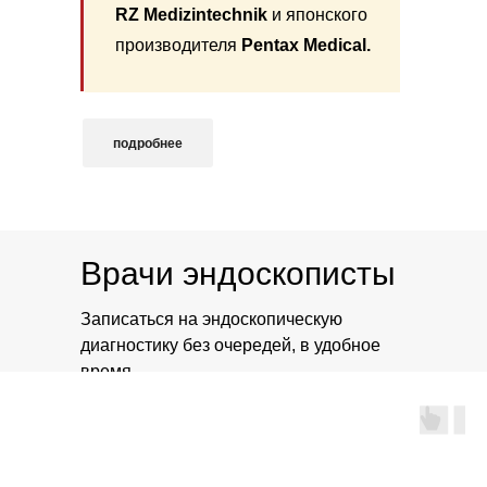
RZ Medizintechnik
и японского
производителя
Pentax Medical.
подробнее
Оснащённос
специалисто
Эндоскопический метод диагностики
Врачи эндоскописты
возникнове
заболеваний толстого кишечника.
необходиму
Записаться на эндоскопическую
безопасност
диагностику без очередей, в удобное
время