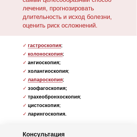
лечения, прогнозировать
длительность и исход болезни,
оценить риск осложнений.
✓
гастроскопия
;
✓
колоноскопия
;
✓
ангиоскопия;
✓
холангиоскопия
;
✓
лапароскопия
;
✓
эзофагоскопия;
✓
трахеобронхоскопия
;
✓
цистоскопия
;
✓
ларингоскопия.
Консультация