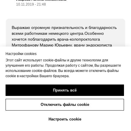
10.11.2019 - 21:48
Выражаю огромную признательность и благодарность
всеми работникам немецкого центра.Особенно
хочется поблагодарить врача-колопроктолога
Митрофанову Марию Юрьевну, врачу эндоскописта
Болховитинова Алексея Евгеньевич, анастезеолога
Настройки cookies
Светлану Валерьевну, всему хирургическому
Этот сайт использует cookie-файлы и другие технологии для
персоналу дежурившему 9 ноября и принимавшему
улучшения его работы. Продолжая работу с сайтом, Вы разрешаете
участие в проведении обследования и
использование cookie-файлов. Вы всегда можете отключить файлы
операции,особенно медсестрам Ольге,Марине,
cookie в настройках Вашего браузера.
Наталье. Спасибо Вам всем за ваши добрые сердца,
за ваши добрые слова, спасибо за ваше милосердие.
Принять всё
Вы чудесная команда! Дай вам Бог всем здоровья и
благополучия во всем! Спасибо что вы есть!
Отключить файлы cookie
+7(473)263-20-20
Настроить cookie
Светлана Астанина
10.11.2019 - 13:46