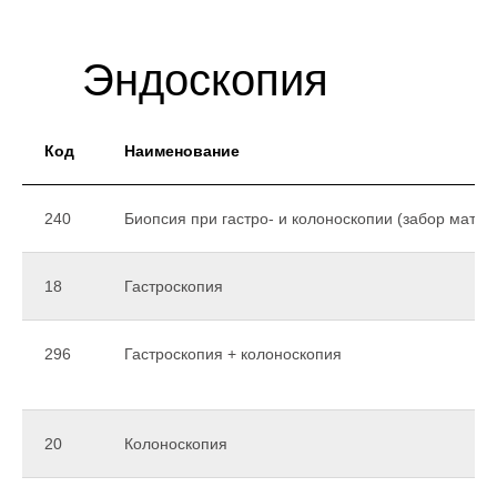
Эндоскопия
цена
Преимущества
Код
Наименование
колоноскопии в НМЦ:
✓
комфортные условия (отсутствие рвотных
240
Биопсия при гастро- и колоноскопии (забор матер
позывов);
✓
современные гибкие ультратонкие
18
Гастроскопия
(диаметр трубки 8 мм) видеоэндоскопы;
✓
опыт наших специалистов;
✓
предоставление видеозаписи
296
Гастроскопия + колоноскопия
исследования
✓
обезболивание (
медикаментозный сон
).
20
Колоноскопия
Видеоэндоскопы высочайшего
класса от немецкой компании