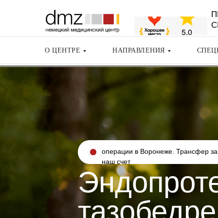
П
С
О ЦЕНТРЕ
НАПРАВЛЕНИЯ
СПЕЦ
операции в Воронеже. Трансфер за
наш счет
Эндопрот
тазобедре