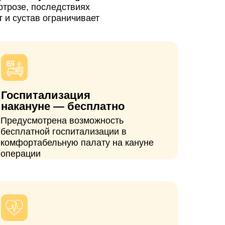
изация
 — бесплатно
ена возможность
госпитализации в
ьную палату на кануне
опровождение
вязи наши врачи, а все
госпитализации
рсональный менеджер.