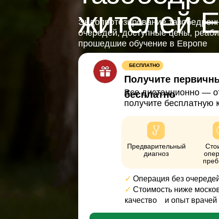
жителей Е
Эндопротезирование тазобедренн
очередей, доступные цены, реаб
прошедшие обучение в Европе
БЕСПЛАТНО
Получите первичн
Все дистанционно — о
бесплатно
получите бесплатную 
Предварительный
Сто
диагноз
опер
преб
✓
Операция без очереде
✓
Стоимость ниже москов
качество
⠀
и опыт врачей 