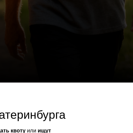
нбурга
ли
ищут
едствиях
граничивает