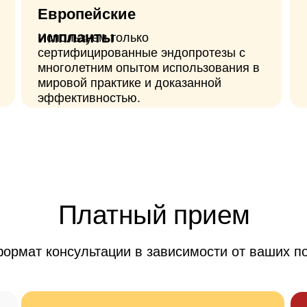
Платный прием
 консультации в зависимости от ваших потребносте
Цены на первичный прием
Цены на пе
3200₽
35
Пасечник Сергей Валерьвич
Ермолаев
Александр
Валерьев