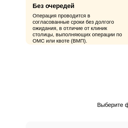
Выберите формат
Цены на первичный
прием
2800₽
Булгаков Александр Юрьевич,
Чернышёв Николай Александрович