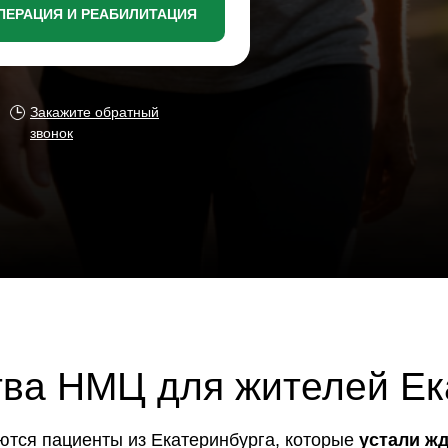
ПЕРАЦИЯ И РЕАБИЛИТАЦИЯ
Закажите обратный
звонок
НМЦ для жителей Екатери
ациенты из Екатеринбурга, которые
устали ждать квоту
и
толичным клиникам
. Операция показана при артрозе, посл
когда консервативное лечение уже не помогает и сустав о
движения и обычную жизнь.