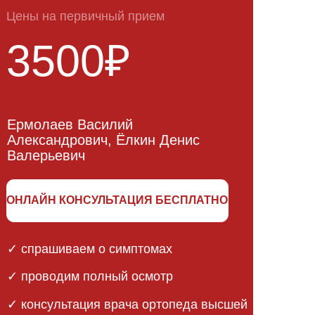
НСУЛЬТАЦИЯ БЕСПЛАТНО
аем о симптомах
м полный осмотр
ация
врача ортопеда высшей
 КМН, ДМН
яем
индивидуальный план
асованные
ник при том
хирургов.
нимкам до
САТЬСЯ БЕСПЛАТНО