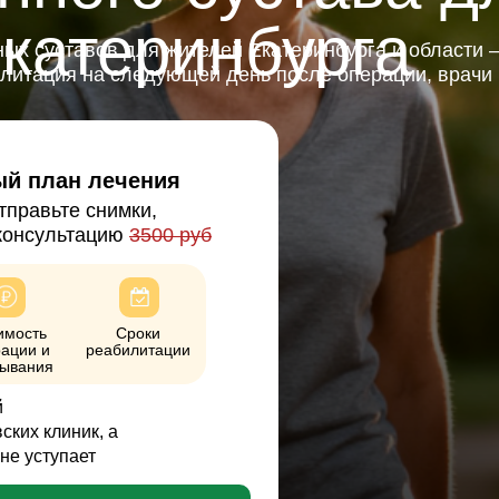
катеринбурга
ых суставов для жителей Екатеринбурга и области 
илитация на следующей день после операции, врачи
ый план лечения
тправьте снимки,
консультацию
3500 руб
имость
Сроки
ации и
реабилитации
ывания
й
ских клиник, а
не уступает