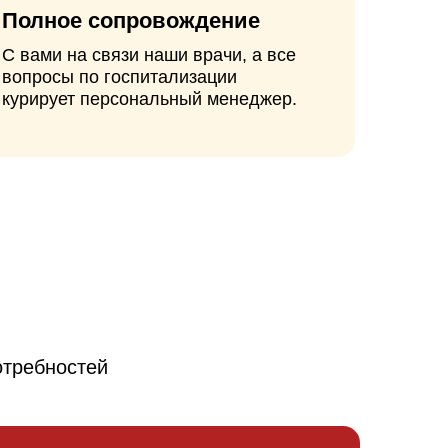
й
рвичный прием
00₽
 Василий
ович, Ёлкин Денис
ич