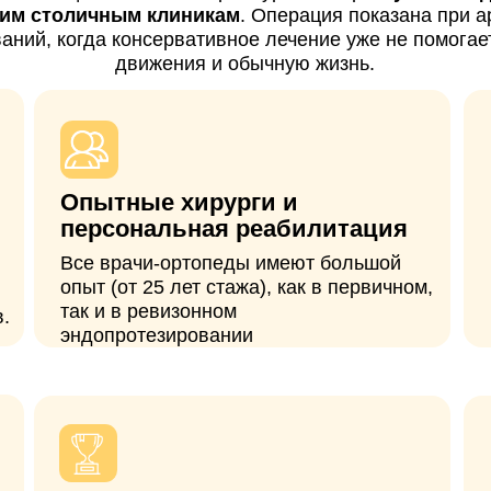
Опытные хирурги и
Госпитал
персональная реабилитация
накануне
Все врачи-ортопеды имеют большой
Предусмотр
опыт (от 25 лет стажа), как в первичном,
бесплатной 
так и в ревизонном
комфортабел
эндопротезировании
операции
Европейские
Полное с
импланты
Используем только
С вами на с
сертифицированные эндопротезы с
вопросы по 
многолетним опытом использования в
курирует пе
мировой практике и доказанной
эффективностью.