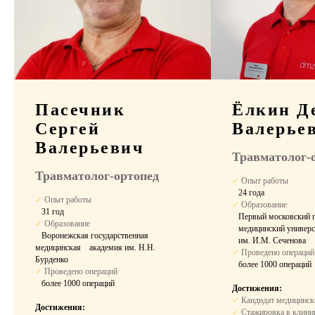
Пребывание в
стационаре
Выбор палаты
Пасечник
Ёлкин Д
Комфортное размещение в период
Сергей
Валерье
восстановления после операции.
Валерьевич
Травматолог-
Травматолог-ортопед
✓
Опыт работы
⠀24 года
✓
Опыт работы
✓
Образование
⠀31 год
⠀Первый московский г
✓
Образование
⠀медицинский универс
⠀Воронежская государственная
⠀им. И.М. Сеченова
медицинская ⠀академия им. Н.Н.
✓
Проведено операций
Бурденко
⠀
более 1000 операций
✓
Проведено операций
⠀
более 1000 операций
Достижения:
10 900 ₽
✓
Кандидат медицинск
Двухместная палата
Достижения:
за сутки
✓
Стажировка в клиник