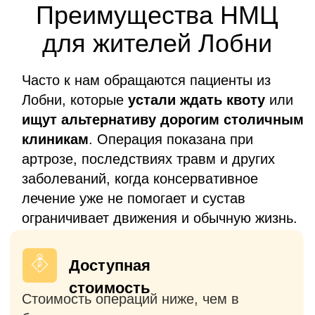
первичном, так и в ревизонном
эндопротезировании
Без очередей
Операция проводится в согласованные
сроки без долгого ожидания, в отличие
от клиник столицы выполняющих
операции по ОМС или квоте (ВМП).
Европейские
импланты
Используем только
сертифицированные эндопротезы с
многолетним опытом использования в
мировой практике и доказанной
эффективностью.
Госпитализация
накануне — бесплатно