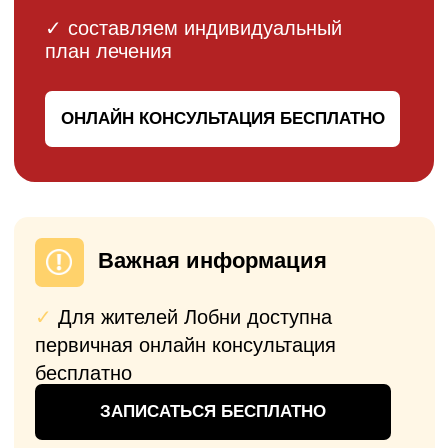
Прозрачные цены на эндопротезирование
плечевых суставов. При составлении
предварительного счета — фиксируем для
вас стоимость операции на 6 месяцев (есть
время принять решение). При повторном
обращении для эндопротезирования
предусмотрена система скидок (до 10%).
Операция по замене
плечевого сустава
Однополюсное
эндопротезирование коленного
сустава
ОТ 225 000
₽
Операция
Имплант
Анестезия
Послеоперационное
наблюдение
Пребывание в стационаре 7-10