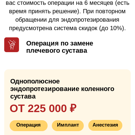
душем
✓
удобная медицинская кровать с
пультом управления
✓
LCD-телевизор
✓
бесплатный Wi-Fi
✓
кондиционер
✓
3-х разовое питание
✓
медикаментозное сопровождение
✓
уход медсестры
✓
кнопка вызова медсестры