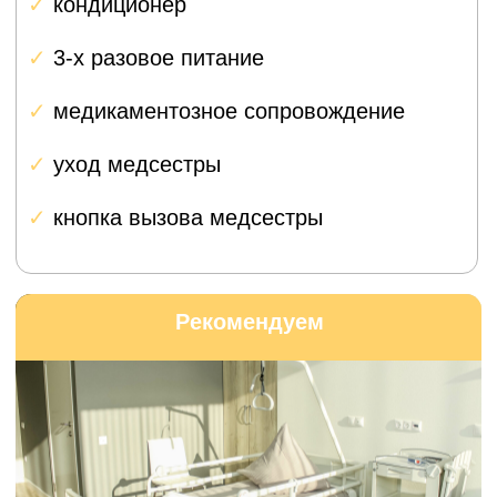
находится на впадине лопатки, гнездо — на
плечевой кости.
Забота о каждом
пациенте
Персональное
сопровождение на всех
этапах
Мы понимаем, что операция — это стресс,
особенно когда вы приезжаете из другого
города.
Поэтому каждому пациенту из Лобни
мы предоставляем личного координатора
с медицинским образованием.
Планирование и координация
Помощь с записью на прием,
организацией анализов, бронированием