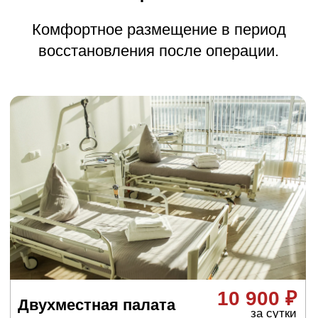
Виды
эндопротезирования
плечевого сустава
Тотальное
эндопротезирование
плечевого сустава
Полная замена обоих компонентов: головки
плечевой кости и впадины лопатки. Это более
физиологично, так как воспроизводит
естественный шаровидный сустав.
Однополюсное
эндопротезирование
плечевого сустава