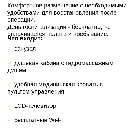
(гемиартропластика)
При этой операции заменяют только головку
плечевой кости, оставляя впадину лопатки
нетронутой. Это менее инвазивная процедура,
используется при переломах, некрозе головки,
ранних стадиях артроза.
Ревизионное (повторное)
эндопротезирование
плечевого сустава
Замена старого протеза на новый, если первый
ослабился, сломался или вызвал инфекцию.
Операция сложнее, чем первичная, потому что
кость уже повреждена и нужно устанавливать
более крупный имплант, реабилитация занимает
6–9 месяцев.
Реверсивное
эндопротезирование
плечевого сустава
Это специальная конструкция для пациентов с
разрывом вращательной манжеты (мышцы
вокруг плечевого сустава не
восстанавливаются). При реверсивном протезе
положение компонентов «перевёрнуто»: шар