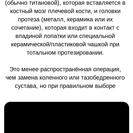
Прогрессирующее разрушение
суставного хряща с болевым
синдромом и ограничением движения.
Посттравматический артроз
Последствие переломов и травм
суставов с нарушением их функции.
Асептический некроз
головки плечевой кости
Нарушение кровоснабжения костной
ткани, приводящее к разрушению
сустава.
Ревматоидный артрит
Когда иммунная система атакует
суставные ткани, и несмотря на
противовоспалительную терапию, хрящ