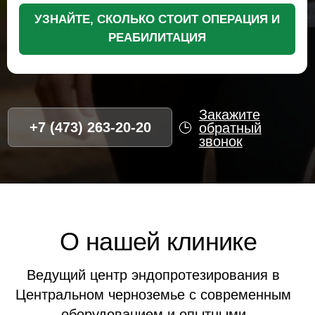
Ведущий центр эндопротезирования в
Центральном черноземье с современным
оборудованием и опытными
специалистами
2500+
15+
Успешных операций
Лет опыта
98%
5,0
Рейтинг
Довольных
Яндекса
пациентов
Преимущества НМЦ
для жителей Лобни