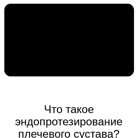
состояния, информирование
родственников, решение
любых возникающих
вопросов.
Ваш персональный
менеджер уже ждёт
вашего обращения
Напишите или позвоните нам прямо
сейчас - и мы закрепим за вами
опытного координатора, который
будет с вами на каждом шаге к
здоровым суставам.
ПОЗВОНИТЬ СЕЙЧАС