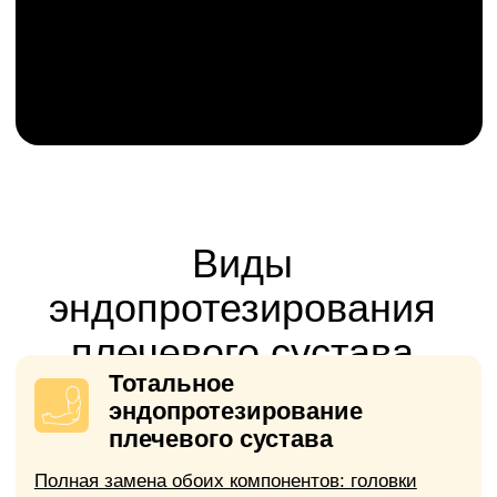
продолжает разрушаться.
Разрыв вращательной
манжеты с артрозом
Приводит к хронической боли,
ограничению движений (отведение,
вращение), слабости руки, ночным
болям и хрусту.
Внутрисуставной перелом
головки плечевой кости
Часто у пожилых, особенно если
перелом смещён и нельзя
восстановить анатомию
консервативно.
Основной критерий для
операции:
выраженный болевой
синдром и значительное
ограничение функции сустава, не
поддающиеся консервативному