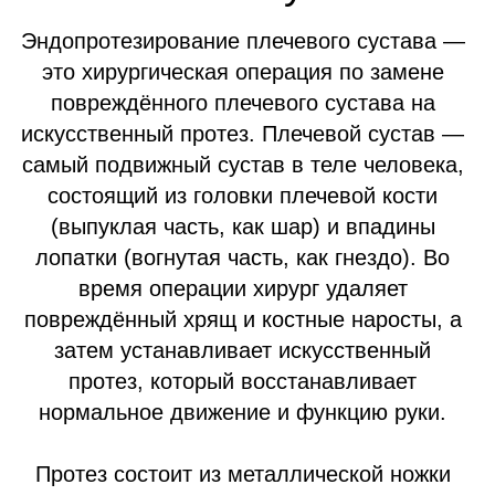
НАПИСАТЬ В WHATSAPP
Показания и
противопоказания к замене
плечевого сустава
Когда необходимо эндопротезирование
плечевого сустава и в каких случаях
противопоказано
Показания к эндопротезированию
плечевого сустава
Артроз
III–IV степени