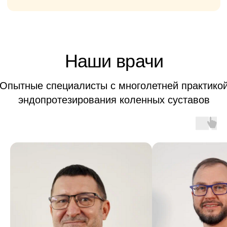
дней
Тотальное
эндопротезирование
плечевого сустава
ОТ 260 000
₽
Анестезия
Операция
Имплант
Послеоперационное
наблюдение
Пребывание в стационаре 7-10
дней
Ревизионное
эндопротезирование плечевого
сустава
ОТ 290 000
₽
Анестезия
Замена изношенного
протеза
Послеоперационное
наблюдение