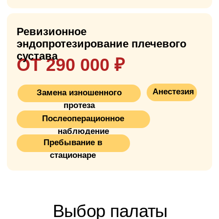
повреждённый хрящ и костные наросты, а
затем устанавливает искусственный
протез, который восстанавливает
нормальное движение и функцию руки.
Протез состоит из металлической ножки
(обычно титановой), которая вставляется в
костный мозг плечевой кости, и головки
протеза (металл, керамика или их
сочетание), которая входит в контакт с
впадиной лопатки или специальной
керамической/пластиковой чашкой при
тотальном протезировании.
Это менее распространённая операция,
чем замена коленного или тазобедренного
сустава, но при правильном выборе
клиники и хирурга результаты отличные:
пациенты восстанавливают подвижность
руки и избавляются от боли.