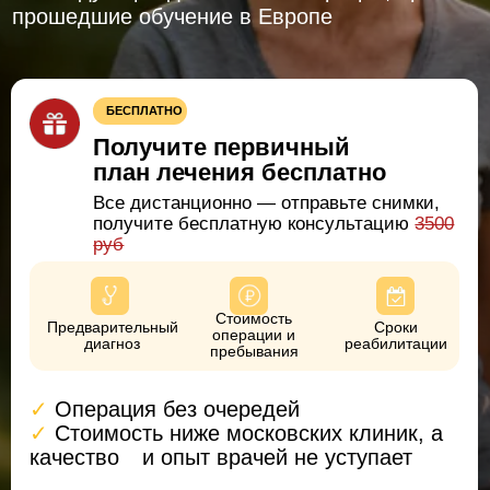
Все дистанционно — отправьте снимки,
получите бесплатную консультацию
3500
руб
Стоимость
Предварительный
Сроки
операции и
диагноз
реабилитации
пребывания
✓
Операция без очередей
✓
Стоимость ниже московских клиник, а
качество
⠀и опыт врачей не уступает
УЗНАЙТЕ, СКОЛЬКО СТОИТ ОПЕРАЦИЯ И
РЕАБИЛИТАЦИЯ
Закажите
+7 (473) 263-20-20
обратный
звонок
О нашей клинике