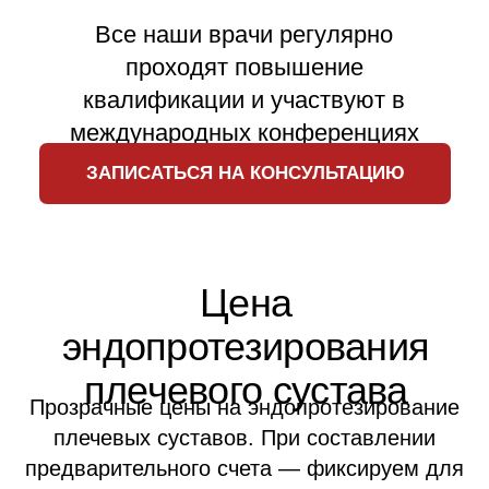
✓
кнопка вызова медсестры
Рекомендуем
12 300
₽
Одноместная палата
за сутки
Одноместная палата повышенной
комфортности для максимально
комфортного восстановления.
День госпитализации - бесплатно, не
оплачивается палата и пребывание.
Что входит:
✓
санузел
✓
душевая кабина с гидромассажным