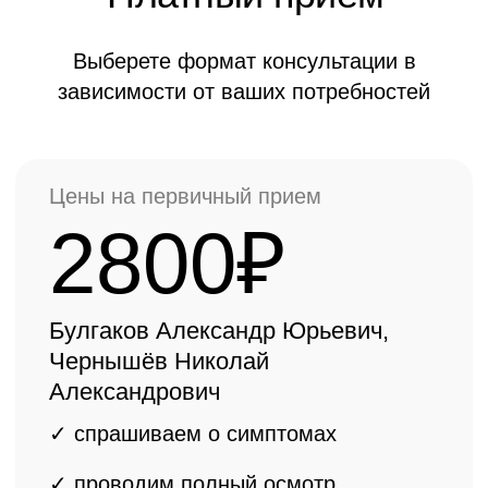
3500₽
Ермолаев Василий Александрович,
Ёлкин Денис Валерьевич
✓ спрашиваем о симптомах
✓ проводим полный осмотр
✓ консультация
врача ортопеда
высшей категории, КМН, ДМН
✓ составляем
индивидуальный
план лечения
ОНЛАЙН КОНСУЛЬТАЦИЯ БЕСПЛАТНО
Важная информация