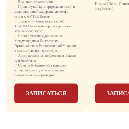
✓
Врач высшей категории
Комфортное размещение с необходимыми
Hospital (Neuss, German
✓
Продвинутый курс артроскопической и
удобствами для восстановления после
Jorg Jerosch)
малоинвазивной хирургии плечевого
операции.
сустава. АМТЕК Казань
День госпитализации - бесплатно, не
✓
Этапное обучение на курсах АО
оплачивается палата и пребывание.
TRAUMA базисный курс, продвинутый
Что входит:
курс и мастер курс
✓
санузел
✓
Принял участие с докладом на I
Международном Конгрессе по
✓
душевая кабина с гидромассажным
Ортобиологии и Регенеративной Медицине
душем
в травматологии и ортопедии.
✓
Автор патента на изобретение в области
✓
удобная медицинская кровать с
травматологии
пультом управления
✓
Один из Победителей в конкурсе
«Лучший врач года» в номинации
✓
LCD-телевизор
травматология и ортопедия
✓
бесплатный Wi-Fi
ЗАПИСАТЬСЯ
ЗАПИС
✓
кондиционер
✓
3-х разовое питание
✓
медикаментозное сопровождение
✓
уход медсестры