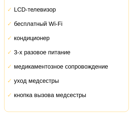
Первый контакт
1
При первом обращении вам
сразу назначается
персональный менеджер,
который представляется и
объясняет, как будет
проходить взаимодействие.
Подготовка
2
Менеджер помогает собрать
все документы, организовать
анализы, забронировать
палату и спланировать
поездку.
Госпитализация
3
Встреча в клинике, помощь
с размещением, решение
всех организационных
вопросов.
Операция и восстановление
4
Ежедневный контроль