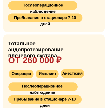
Что такое
эндопротезирование
плечевого сустава?
Эндопротезирование плечевого сустава —
это хирургическая операция по замене
повреждённого плечевого сустава на
искусственный протез. Плечевой сустав —
самый подвижный сустав в теле человека,
состоящий из головки плечевой кости
(выпуклая часть, как шар) и впадины
лопатки (вогнутая часть, как гнездо). Во
время операции хирург удаляет