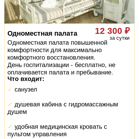
палаты и планированием поездки из
Лобни.
Помощь с документами
Подготовка всех необходимых
документов, оформление больничного
листа, получение выписок и справок.
Контроль после выписки
Даже после возвращения в Лобню ваш
менеджер остается на связи,
контролирует восстановление и отвечает
на вопросы.
Как работает
персональное
сопровождение