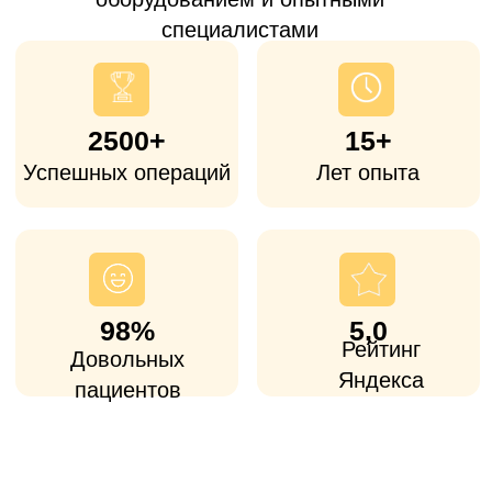
Часто к нам обращаются пациенты из
Лобни, которые
устали ждать квоту
или
ищут альтернативу дорогим столичным
клиникам
. Операция показана при
артрозе, последствиях травм и других
заболеваний, когда консервативное
лечение уже не помогает и сустав
ограничивает движения и обычную жизнь.
Доступная
стоимость
Стоимость операций ниже, чем в
большинстве столичных клиник, при
использовании сертифицированных
европейских и американских имплантов.
Опытные хирурги и
персональная реабилитация
Все врачи-ортопеды имеют большой
опыт (от 25 лет стажа), как в