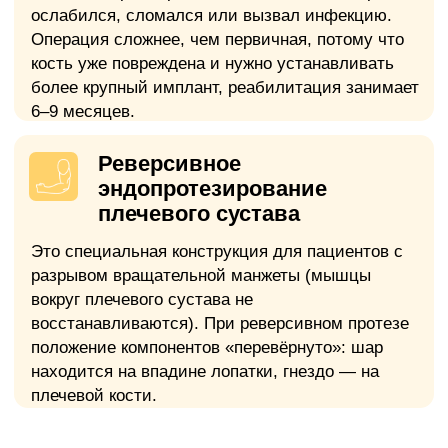
Декомпенсированная сердечная
недостаточность, недавний инфаркт
миокарда.
Абсолютное
Хронические очаги инфекции
Незалеченные зубы, хроничнеский
тонзиллит, синусит и другие очаги
инфекции.
Медицинские анализы
и обследования
Относительное
Тяжелый
остеопороз
Общий анализ крови
Выраженное снижение плотности
Развернутый анализ с
костной ткани требует специальной
лейкоцитарной формулой
подготовки.
Действителен 14
дней
Относительное