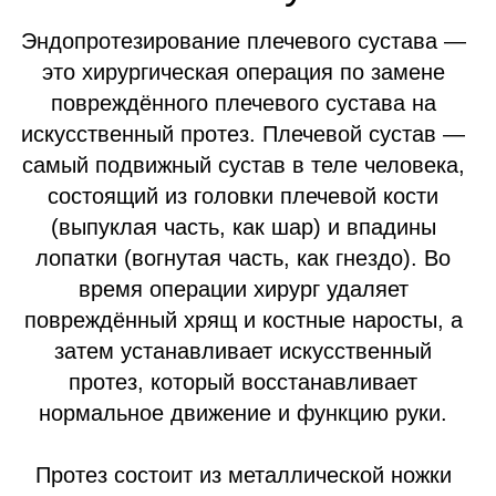
НАПИСАТЬ В WHATSAPP
Показания и
противопоказания к замене
плечевого сустава
Когда необходимо эндопротезирование
плечевого сустава и в каких случаях
противопоказано
Показания к эндопротезированию
плечевого сустава
Артроз
III–IV степени