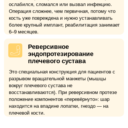
Декомпенсированная сердечная
недостаточность, недавний инфаркт
миокарда.
Абсолютное
Хронические очаги инфекции
Незалеченные зубы, хроничнеский
тонзиллит, синусит и другие очаги
инфекции.
Медицинские анализы
и обследования
Относительное
Тяжелый
остеопороз
Общий анализ крови
Выраженное снижение плотности
Развернутый анализ с
костной ткани требует специальной
лейкоцитарной формулой
подготовки.
Действителен 14
дней
Относительное