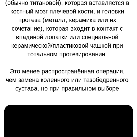
Прогрессирующее разрушение
суставного хряща с болевым
синдромом и ограничением движения.
Посттравматический артроз
Последствие переломов и травм
суставов с нарушением их функции.
Асептический некроз
головки плечевой кости
Нарушение кровоснабжения костной
ткани, приводящее к разрушению
сустава.
Ревматоидный артрит
Когда иммунная система атакует
суставные ткани, и несмотря на
противовоспалительную терапию, хрящ