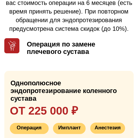
душем
✓
удобная медицинская кровать с
пультом управления
✓
LCD-телевизор
✓
бесплатный Wi-Fi
✓
кондиционер
✓
3-х разовое питание
✓
медикаментозное сопровождение
✓
уход медсестры
✓
кнопка вызова медсестры