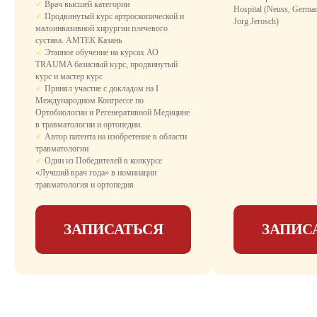
✓
Врач высшей категории
Комфортное размещение с необходимыми
Hospital (Neuss, German
✓
Продвинутый курс артроскопической и
удобствами для восстановления после
Jorg Jerosch)
малоинвазивной хирургии плечевого
операции.
сустава. АМТЕК Казань
День госпитализации - бесплатно, не
✓
Этапное обучение на курсах АО
оплачивается палата и пребывание.
TRAUMA базисный курс, продвинутый
Что входит:
курс и мастер курс
✓
санузел
✓
Принял участие с докладом на I
Международном Конгрессе по
✓
душевая кабина с гидромассажным
Ортобиологии и Регенеративной Медицине
душем
в травматологии и ортопедии.
✓
Автор патента на изобретение в области
✓
удобная медицинская кровать с
травматологии
пультом управления
✓
Один из Победителей в конкурсе
«Лучший врач года» в номинации
✓
LCD-телевизор
травматология и ортопедия
✓
бесплатный Wi-Fi
ЗАПИСАТЬСЯ
ЗАПИС
✓
кондиционер
✓
3-х разовое питание
✓
медикаментозное сопровождение
✓
уход медсестры