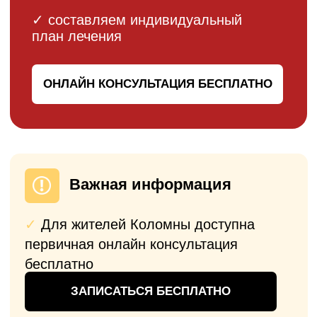
Прозрачные цены на эндопротезирование
плечевых суставов. При составлении
предварительного счета — фиксируем для
вас стоимость операции на 6 месяцев (есть
время принять решение). При повторном
обращении для эндопротезирования
предусмотрена система скидок (до 10%).
Операция по замене
плечевого сустава
Однополюсное
эндопротезирование коленного
сустава
ОТ 225 000
₽
Операция
Имплант
Анестезия
Послеоперационное
наблюдение
Пребывание в стационаре 7-10