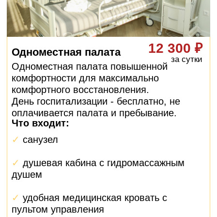
палаты и планированием поездки из
Коломны.
Помощь с документами
Подготовка всех необходимых
документов, оформление больничного
листа, получение выписок и справок.
Контроль после выписки
Даже после возвращения в Коломну ваш
менеджер остается на связи,
контролирует восстановление и отвечает
на вопросы.
Как работает
персональное
сопровождение