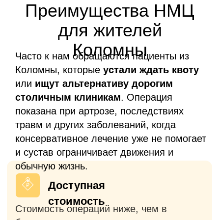
первичном, так и в ревизонном
эндопротезировании
Без очередей
Операция проводится в согласованные
сроки без долгого ожидания, в отличие
от клиник столицы выполняющих
операции по ОМС или квоте (ВМП).
Европейские
импланты
Используем только
сертифицированные эндопротезы с
многолетним опытом использования в
мировой практике и доказанной
эффективностью.
Госпитализация
накануне — бесплатно