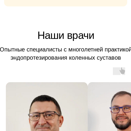
дней
Тотальное
эндопротезирование
плечевого сустава
ОТ 260 000
₽
Анестезия
Операция
Имплант
Послеоперационное
наблюдение
Пребывание в стационаре 7-10
дней
Ревизионное
эндопротезирование плечевого
сустава
ОТ 290 000
₽
Анестезия
Замена изношенного
протеза
Послеоперационное
наблюдение