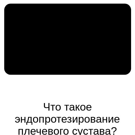
состояния, информирование
родственников, решение
любых возникающих
вопросов.
Ваш персональный
менеджер уже ждёт
вашего обращения
Напишите или позвоните нам прямо
сейчас - и мы закрепим за вами
опытного координатора, который
будет с вами на каждом шаге к
здоровым суставам.
ПОЗВОНИТЬ СЕЙЧАС