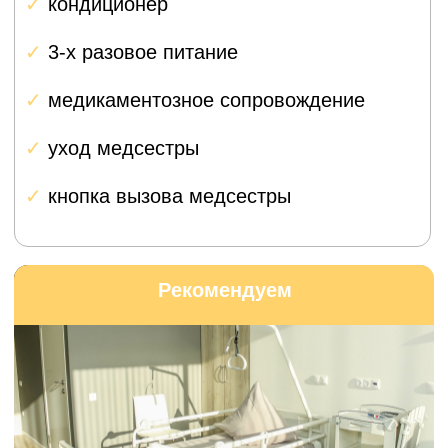
находится на впадине лопатки, гнездо — на
плечевой кости.
Забота о каждом
пациенте
Персональное
сопровождение на всех
этапах
Мы понимаем, что операция — это стресс,
особенно когда вы приезжаете из другого
города.
Поэтому каждому пациенту из Коломны
мы предоставляем личного координатора
с медицинским образованием.
Планирование и координация
Помощь с записью на прием,
организацией анализов, бронированием