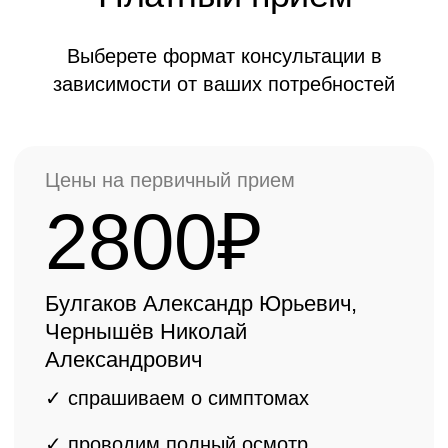
3500₽
Ермолаев Василий Александрович,
Ёлкин Денис Валерьевич
✓ спрашиваем о симптомах
✓ проводим полный осмотр
✓ консультация
врача ортопеда
высшей категории, КМН, ДМН
✓ составляем
индивидуальный
план лечения
ОНЛАЙН КОНСУЛЬТАЦИЯ БЕСПЛАТНО
Важная информация