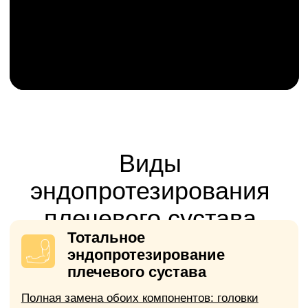
продолжает разрушаться.
Разрыв вращательной
манжеты с артрозом
Приводит к хронической боли,
ограничению движений (отведение,
вращение), слабости руки, ночным
болям и хрусту.
Внутрисуставной перелом
головки плечевой кости
Часто у пожилых, особенно если
перелом смещён и нельзя
восстановить анатомию
консервативно.
Основной критерий для
операции:
выраженный болевой
синдром и значительное
ограничение функции сустава, не
поддающиеся консервативному