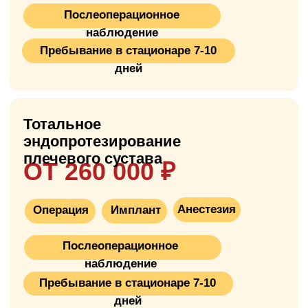
Что такое
эндопротезирование
плечевого сустава?
Эндопротезирование плечевого сустава —
это хирургическая операция по замене
повреждённого плечевого сустава на
искусственный протез. Плечевой сустав —
самый подвижный сустав в теле человека,
состоящий из головки плечевой кости
(выпуклая часть, как шар) и впадины
лопатки (вогнутая часть, как гнездо). Во
время операции хирург удаляет