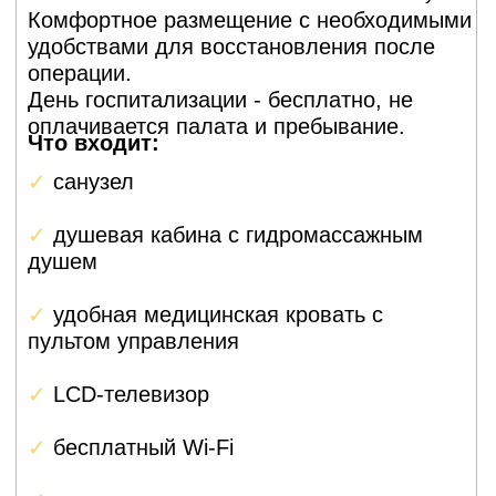
(гемиартропластика)
При этой операции заменяют только головку
плечевой кости, оставляя впадину лопатки
нетронутой. Это менее инвазивная процедура,
используется при переломах, некрозе головки,
ранних стадиях артроза.
Ревизионное (повторное)
эндопротезирование
плечевого сустава
Замена старого протеза на новый, если первый
ослабился, сломался или вызвал инфекцию.
Операция сложнее, чем первичная, потому что
кость уже повреждена и нужно устанавливать
более крупный имплант, реабилитация занимает
6–9 месяцев.
Реверсивное
эндопротезирование
плечевого сустава
Это специальная конструкция для пациентов с
разрывом вращательной манжеты (мышцы
вокруг плечевого сустава не
восстанавливаются). При реверсивном протезе
положение компонентов «перевёрнуто»: шар