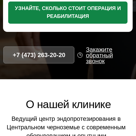
Ведущий центр эндопротезирования в
Центральном черноземье с современным
оборудованием и опытными
специалистами
2500+
15+
Успешных операций
Лет опыта
98%
5,0
Рейтинг
Довольных
Яндекса
пациентов
Преимущества НМЦ
для жителей