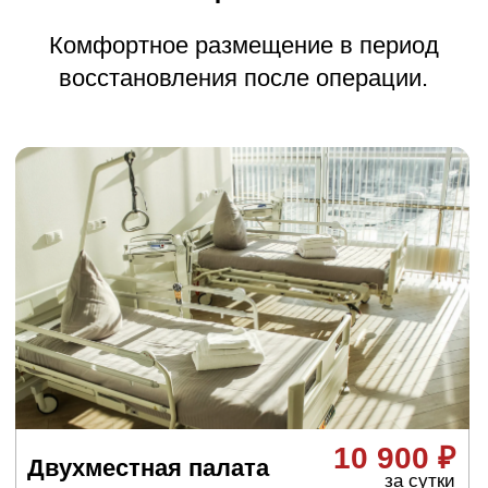
Виды
эндопротезирования
плечевого сустава
Тотальное
эндопротезирование
плечевого сустава
Полная замена обоих компонентов: головки
плечевой кости и впадины лопатки. Это более
физиологично, так как воспроизводит
естественный шаровидный сустав.
Однополюсное
эндопротезирование
плечевого сустава