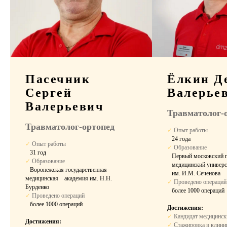
Пребывание в
стационаре
Выбор палаты
Пасечник
Ёлкин Д
Комфортное размещение в период
Сергей
Валерье
восстановления после операции.
Валерьевич
Травматолог-
Травматолог-ортопед
✓
Опыт работы
⠀24 года
✓
Опыт работы
✓
Образование
⠀31 год
⠀Первый московский г
✓
Образование
⠀медицинский универс
⠀Воронежская государственная
⠀им. И.М. Сеченова
медицинская ⠀академия им. Н.Н.
✓
Проведено операций
Бурденко
⠀
более 1000 операций
✓
Проведено операций
⠀
более 1000 операций
Достижения:
10 900 ₽
✓
Кандидат медицинск
Двухместная палата
Достижения:
за сутки
✓
Стажировка в клиник