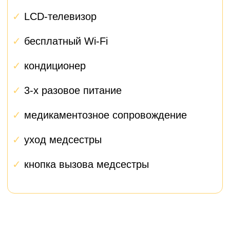
Первый контакт
1
При первом обращении вам
сразу назначается
персональный менеджер,
который представляется и
объясняет, как будет
проходить взаимодействие.
Подготовка
2
Менеджер помогает собрать
все документы, организовать
анализы, забронировать
палату и спланировать
поездку.
Госпитализация
3
Встреча в клинике, помощь
с размещением, решение
всех организационных
вопросов.
Операция и восстановление
4
Ежедневный контроль