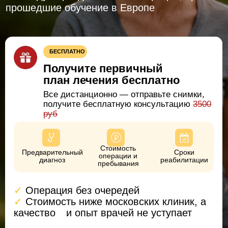
Все дистанционно — отправьте снимки,
получите бесплатную консультацию
3500
руб
Стоимость
Предварительный
Сроки
операции и
диагноз
реабилитации
пребывания
✓
Операция без очередей
✓
Стоимость ниже московских клиник, а
качество
⠀и опыт врачей не уступает
УЗНАЙТЕ, СКОЛЬКО СТОИТ ОПЕРАЦИЯ И
РЕАБИЛИТАЦИЯ
Закажите
+7 (473) 263-20-20
обратный
звонок
О нашей клинике