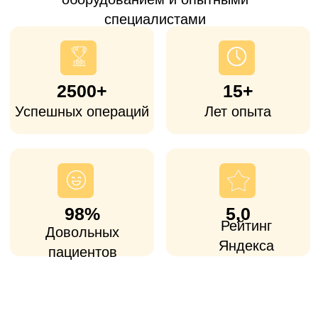
Коломны
Часто к нам обращаются пациенты из
Коломны, которые
устали ждать квоту
или
ищут альтернативу дорогим
столичным клиникам
. Операция
показана при артрозе, последствиях
травм и других заболеваний, когда
консервативное лечение уже не помогает
и сустав ограничивает движения и
обычную жизнь.
Доступная
стоимость
Стоимость операций ниже, чем в
большинстве столичных клиник, при
использовании сертифицированных
европейских и американских имплантов.
Опытные хирурги и
персональная реабилитация
Все врачи-ортопеды имеют большой
опыт (от 25 лет стажа), как в