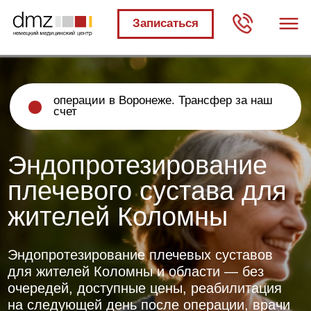
Записаться
операции в Воронеже. Трансфер за наш
счет
Эндопротезирование
плечевого сустава для
жителей Коломны
Эндопротезирование плечевых суставов
для жителей Коломны и области — без
очередей, доступные цены, реабилитация
на следующей день после операции, врачи
прошедшие обучение в Европе
БЕСПЛАТНО
Получите первичный
план лечения бесплатно