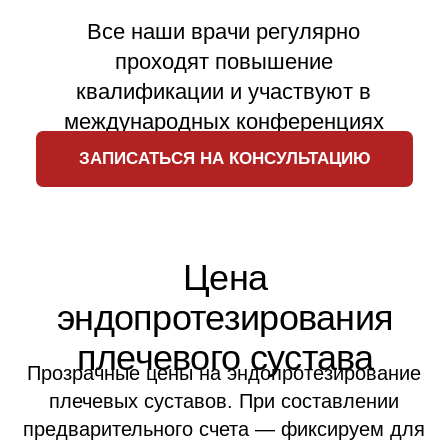
✓
кнопка вызова медсестры
Рекомендуем
12 300
₽
Одноместная палата
за сутки
Одноместная палата повышенной
комфортности для максимально
комфортного восстановления.
День госпитализации - бесплатно, не
оплачивается палата и пребывание.
Что входит:
✓
санузел
✓
душевая кабина с гидромассажным