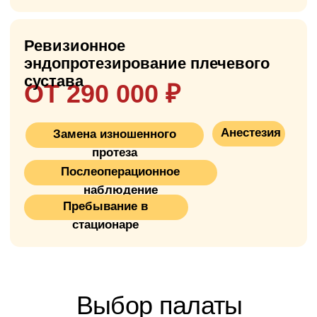
повреждённый хрящ и костные наросты, а
затем устанавливает искусственный
протез, который восстанавливает
нормальное движение и функцию руки.
Протез состоит из металлической ножки
(обычно титановой), которая вставляется в
костный мозг плечевой кости, и головки
протеза (металл, керамика или их
сочетание), которая входит в контакт с
впадиной лопатки или специальной
керамической/пластиковой чашкой при
тотальном протезировании.
Это менее распространённая операция,
чем замена коленного или тазобедренного
сустава, но при правильном выборе
клиники и хирурга результаты отличные:
пациенты восстанавливают подвижность
руки и избавляются от боли.