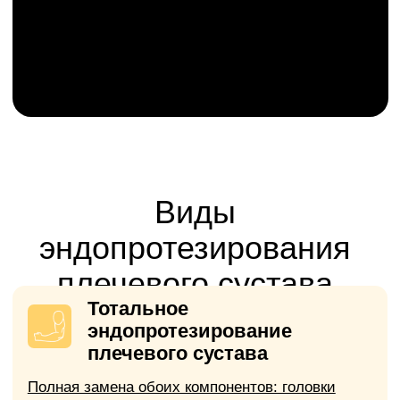
продолжает разрушаться.
Разрыв вращательной
манжеты с артрозом
Приводит к хронической боли,
ограничению движений (отведение,
вращение), слабости руки, ночным
болям и хрусту.
Внутрисуставной перелом
головки плечевой кости
Часто у пожилых, особенно если
перелом смещён и нельзя
восстановить анатомию
консервативно.
Основной критерий для
операции:
выраженный болевой
синдром и значительное
ограничение функции сустава, не
поддающиеся консервативному