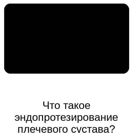
состояния, информирование
родственников, решение
любых возникающих
вопросов.
Ваш персональный
менеджер уже ждёт
вашего обращения
Напишите или позвоните нам прямо
сейчас - и мы закрепим за вами
опытного координатора, который
будет с вами на каждом шаге к
здоровым суставам.
ПОЗВОНИТЬ СЕЙЧАС