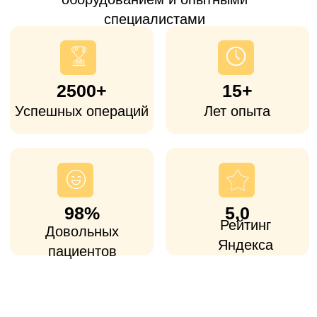
Часто к нам обращаются пациенты из
Химок, которые
устали ждать квоту
или
ищут альтернативу дорогим столичным
клиникам
. Операция показана при
артрозе, последствиях травм и других
заболеваний, когда консервативное
лечение уже не помогает и сустав
ограничивает движения и обычную жизнь.
Доступная
стоимость
Стоимость операций ниже, чем в
большинстве столичных клиник, при
использовании сертифицированных
европейских и американских имплантов.
Опытные хирурги и
персональная реабилитация
Все врачи-ортопеды имеют большой
опыт (от 25 лет стажа), как в