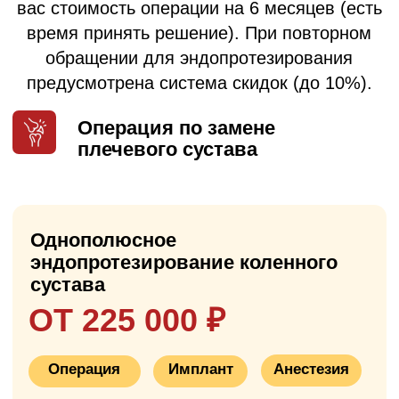
душем
✓
удобная медицинская кровать с
пультом управления
✓
LCD-телевизор
✓
бесплатный Wi-Fi
✓
кондиционер
✓
3-х разовое питание
✓
медикаментозное сопровождение
✓
уход медсестры
✓
кнопка вызова медсестры