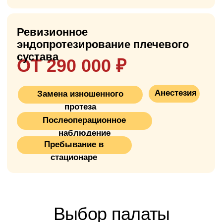
повреждённый хрящ и костные наросты, а
затем устанавливает искусственный
протез, который восстанавливает
нормальное движение и функцию руки.
Протез состоит из металлической ножки
(обычно титановой), которая вставляется в
костный мозг плечевой кости, и головки
протеза (металл, керамика или их
сочетание), которая входит в контакт с
впадиной лопатки или специальной
керамической/пластиковой чашкой при
тотальном протезировании.
Это менее распространённая операция,
чем замена коленного или тазобедренного
сустава, но при правильном выборе
клиники и хирурга результаты отличные:
пациенты восстанавливают подвижность
руки и избавляются от боли.