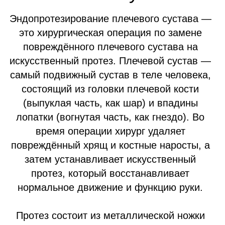
НАПИСАТЬ В WHATSAPP
Показания и
противопоказания к замене
плечевого сустава
Когда необходимо эндопротезирование
плечевого сустава и в каких случаях
противопоказано
Показания к эндопротезированию
плечевого сустава
Артроз
III–IV степени