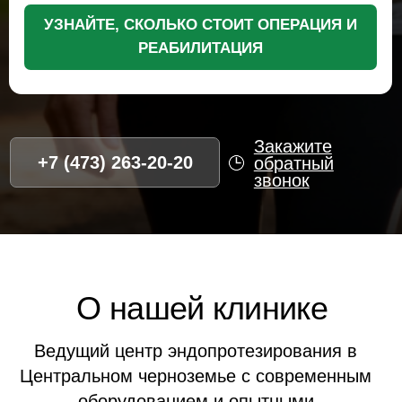
Ведущий центр эндопротезирования в
Центральном черноземье с современным
оборудованием и опытными
специалистами
2500+
15+
Успешных операций
Лет опыта
98%
5,0
Рейтинг
Довольных
Яндекса
пациентов
Преимущества НМЦ
для жителей Химок