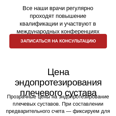
✓
кнопка вызова медсестры
Рекомендуем
12 300
₽
Одноместная палата
за сутки
Одноместная палата повышенной
комфортности для максимально
комфортного восстановления.
День госпитализации - бесплатно, не
оплачивается палата и пребывание.
Что входит:
✓
санузел
✓
душевая кабина с гидромассажным