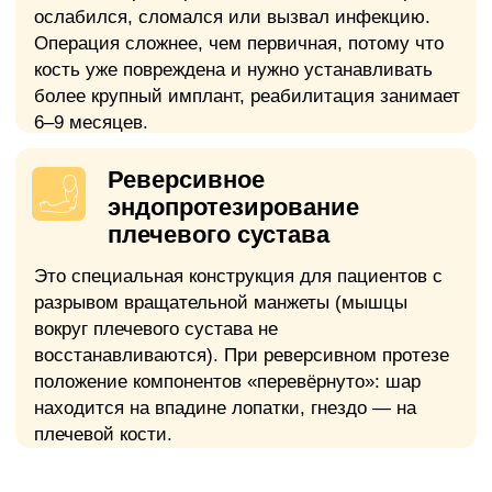
Декомпенсированная сердечная
недостаточность, недавний инфаркт
миокарда.
Абсолютное
Хронические очаги инфекции
Незалеченные зубы, хроничнеский
тонзиллит, синусит и другие очаги
инфекции.
Медицинские анализы
и обследования
Относительное
Тяжелый
остеопороз
Общий анализ крови
Выраженное снижение плотности
Развернутый анализ с
костной ткани требует специальной
лейкоцитарной формулой
подготовки.
Действителен 14
дней
Относительное