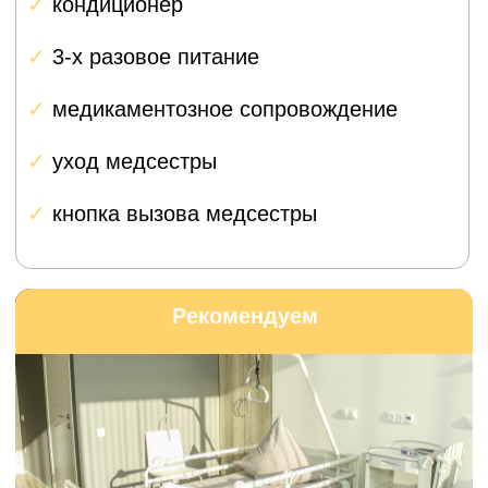
находится на впадине лопатки, гнездо — на
плечевой кости.
Забота о каждом
пациенте
Персональное
сопровождение на всех
этапах
Мы понимаем, что операция — это стресс,
особенно когда вы приезжаете из другого
города.
Поэтому каждому пациенту из Химок
мы предоставляем личного координатора
с медицинским образованием.
Планирование и координация
Помощь с записью на прием,
организацией анализов, бронированием