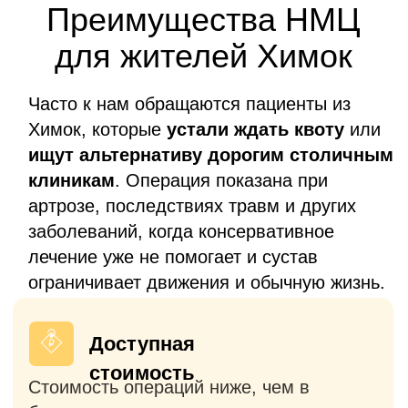
первичном, так и в ревизонном
эндопротезировании
Без очередей
Операция проводится в согласованные
сроки без долгого ожидания, в отличие
от клиник столицы выполняющих
операции по ОМС или квоте (ВМП).
Европейские
импланты
Используем только
сертифицированные эндопротезы с
многолетним опытом использования в
мировой практике и доказанной
эффективностью.
Госпитализация
накануне — бесплатно