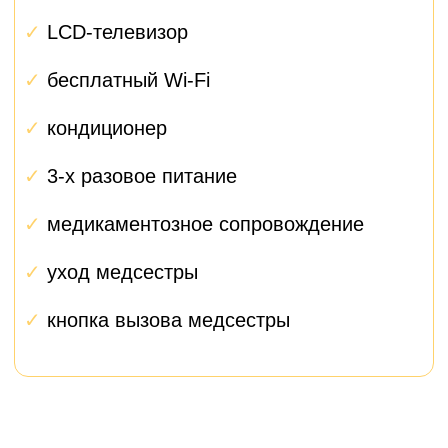
Первый контакт
1
При первом обращении вам
сразу назначается
персональный менеджер,
который представляется и
объясняет, как будет
проходить взаимодействие.
Подготовка
2
Менеджер помогает собрать
все документы, организовать
анализы, забронировать
палату и спланировать
поездку.
Госпитализация
3
Встреча в клинике, помощь
с размещением, решение
всех организационных
вопросов.
Операция и восстановление
4
Ежедневный контроль