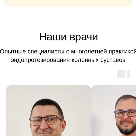
дней
Тотальное
эндопротезирование
плечевого сустава
ОТ 260 000
₽
Анестезия
Операция
Имплант
Послеоперационное
наблюдение
Пребывание в стационаре 7-10
дней
Ревизионное
эндопротезирование плечевого
сустава
ОТ 290 000
₽
Анестезия
Замена изношенного
протеза
Послеоперационное
наблюдение