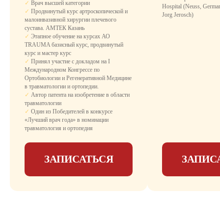
✓
Врач высшей категории
Комфортное размещение с необходимыми
Hospital (Neuss, German
✓
Продвинутый курс артроскопической и
удобствами для восстановления после
Jorg Jerosch)
малоинвазивной хирургии плечевого
операции.
сустава. АМТЕК Казань
День госпитализации - бесплатно, не
✓
Этапное обучение на курсах АО
оплачивается палата и пребывание.
TRAUMA базисный курс, продвинутый
Что входит:
курс и мастер курс
✓
санузел
✓
Принял участие с докладом на I
Международном Конгрессе по
✓
душевая кабина с гидромассажным
Ортобиологии и Регенеративной Медицине
душем
в травматологии и ортопедии.
✓
Автор патента на изобретение в области
✓
удобная медицинская кровать с
травматологии
пультом управления
✓
Один из Победителей в конкурсе
«Лучший врач года» в номинации
✓
LCD-телевизор
травматология и ортопедия
✓
бесплатный Wi-Fi
ЗАПИСАТЬСЯ
ЗАПИС
✓
кондиционер
✓
3-х разовое питание
✓
медикаментозное сопровождение
✓
уход медсестры