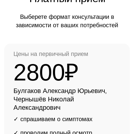
3500₽
Ермолаев Василий Александрович,
Ёлкин Денис Валерьевич
✓ спрашиваем о симптомах
✓ проводим полный осмотр
✓ консультация
врача ортопеда
высшей категории, КМН, ДМН
✓ составляем
индивидуальный
план лечения
ОНЛАЙН КОНСУЛЬТАЦИЯ БЕСПЛАТНО
Важная информация