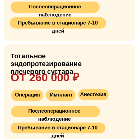
Что такое
эндопротезирование
плечевого сустава?
Эндопротезирование плечевого сустава —
это хирургическая операция по замене
повреждённого плечевого сустава на
искусственный протез. Плечевой сустав —
самый подвижный сустав в теле человека,
состоящий из головки плечевой кости
(выпуклая часть, как шар) и впадины
лопатки (вогнутая часть, как гнездо). Во
время операции хирург удаляет