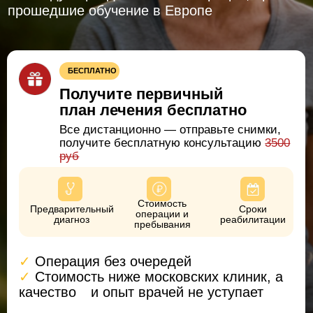
Все дистанционно — отправьте снимки,
получите бесплатную консультацию
3500
руб
Стоимость
Предварительный
Сроки
операции и
диагноз
реабилитации
пребывания
✓
Операция без очередей
✓
Стоимость ниже московских клиник, а
качество
⠀и опыт врачей не уступает
УЗНАЙТЕ, СКОЛЬКО СТОИТ ОПЕРАЦИЯ И
РЕАБИЛИТАЦИЯ
Закажите
+7 (473) 263-20-20
обратный
звонок
О нашей клинике