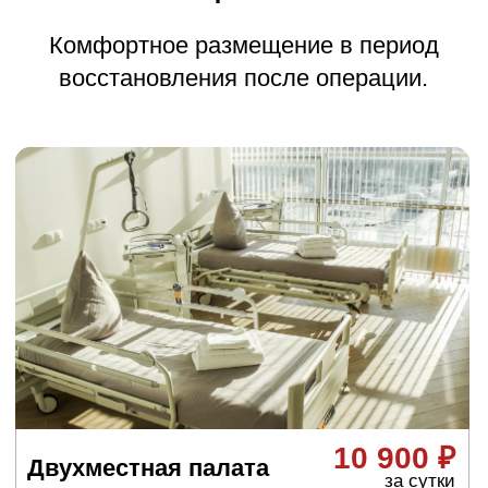
Виды
эндопротезирования
плечевого сустава
Тотальное
эндопротезирование
плечевого сустава
Полная замена обоих компонентов: головки
плечевой кости и впадины лопатки. Это более
физиологично, так как воспроизводит
естественный шаровидный сустав.
Однополюсное
эндопротезирование
плечевого сустава