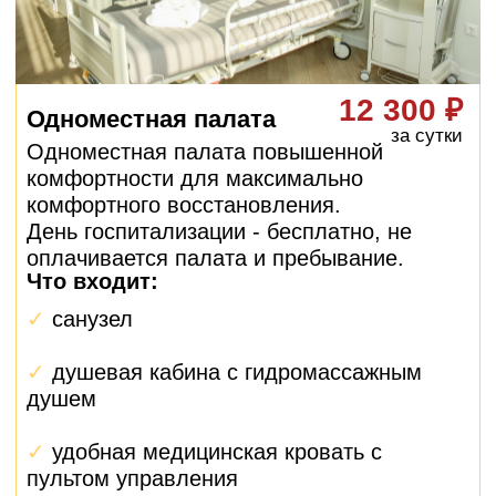
палаты и планированием поездки из
Химок.
Помощь с документами
Подготовка всех необходимых
документов, оформление больничного
листа, получение выписок и справок.
Контроль после выписки
Даже после возвращения в Химки ваш
менеджер остается на связи,
контролирует восстановление и отвечает
на вопросы.
Как работает
персональное
сопровождение