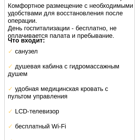
(гемиартропластика)
При этой операции заменяют только головку
плечевой кости, оставляя впадину лопатки
нетронутой. Это менее инвазивная процедура,
используется при переломах, некрозе головки,
ранних стадиях артроза.
Ревизионное (повторное)
эндопротезирование
плечевого сустава
Замена старого протеза на новый, если первый
ослабился, сломался или вызвал инфекцию.
Операция сложнее, чем первичная, потому что
кость уже повреждена и нужно устанавливать
более крупный имплант, реабилитация занимает
6–9 месяцев.
Реверсивное
эндопротезирование
плечевого сустава
Это специальная конструкция для пациентов с
разрывом вращательной манжеты (мышцы
вокруг плечевого сустава не
восстанавливаются). При реверсивном протезе
положение компонентов «перевёрнуто»: шар