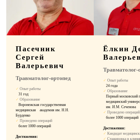
Пребывание в
стационаре
Выбор палаты
Пасечник
Ёлкин Д
Комфортное размещение в период
Сергей
Валерье
восстановления после операции.
Валерьевич
Травматолог-
Травматолог-ортопед
✓
Опыт работы
⠀24 года
✓
Опыт работы
✓
Образование
⠀31 год
⠀Первый московский г
✓
Образование
⠀медицинский универс
⠀Воронежская государственная
⠀им. И.М. Сеченова
медицинская ⠀академия им. Н.Н.
✓
Проведено операций
Бурденко
⠀
более 1000 операций
✓
Проведено операций
⠀
более 1000 операций
Достижения:
10 900 ₽
✓
Кандидат медицинск
Двухместная палата
Достижения:
за сутки
✓
Стажировка в клиник