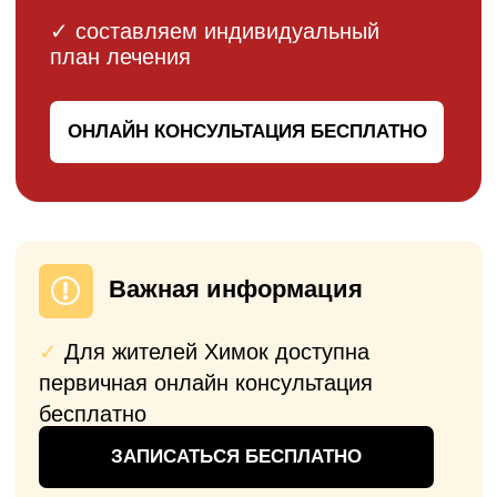
Прозрачные цены на эндопротезирование
плечевых суставов. При составлении
предварительного счета — фиксируем для
вас стоимость операции на 6 месяцев (есть
время принять решение). При повторном
обращении для эндопротезирования
предусмотрена система скидок (до 10%).
Операция по замене
плечевого сустава
Однополюсное
эндопротезирование коленного
сустава
ОТ 225 000
₽
Операция
Имплант
Анестезия
Послеоперационное
наблюдение
Пребывание в стационаре 7-10