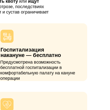
 — бесплатно
ена возможность
госпитализации в
ьную палату на кануне
опровождение
вязи наши врачи, а все
госпитализации
рсональный менеджер.