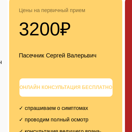
ют эндопротезирование в
✓ спрашиваем о симптомах
✓ спрашив
Воронеже
✓ проводим полный осмотр
✓ проводи
 платные
НМЦ в
✓ консультация
ведущего врача-
✓ консульт
ортопеда
категории,
Воронеже
✓ составляем
индивидуальный план
лечения
✓ составл
в Москве
✓
Операция без очередей в согл
лечения
еди, которые
сроки.
✓
Стоимость ниже московских кли
х центрах
же качестве имплантов и уровне 
езирование
✓
Бесплатный план лечения по с
тава в Москве
приезда.
ч рублей.
ЗАПИ
а первичная онлайн консультация бесплатно