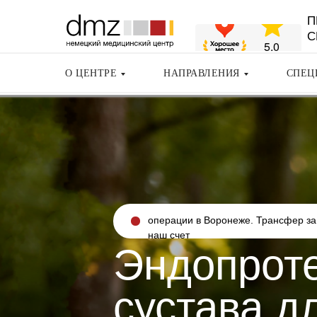
П
С
О ЦЕНТРЕ
НАПРАВЛЕНИЯ
СПЕЦ
операции в Воронеже. Трансфер за
наш счет
Эндопроте
сустава д