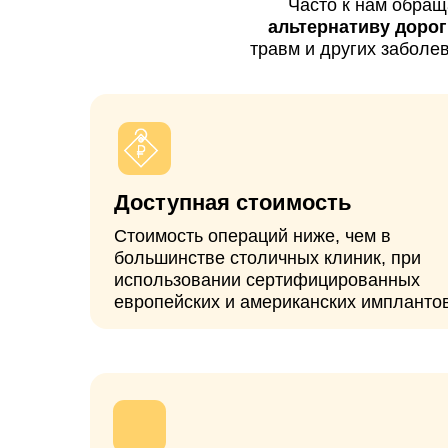
Стоимость операций ниже, чем в
большинстве столичных клиник, при
использовании сертифицированных
европейских и американских имплантов.
Без очередей
Операция проводится в
согласованные сроки без долгого
ожидания, в отличие от клиник
Волгограда выполняющих операции
по ОМС или квоте (ВМП).