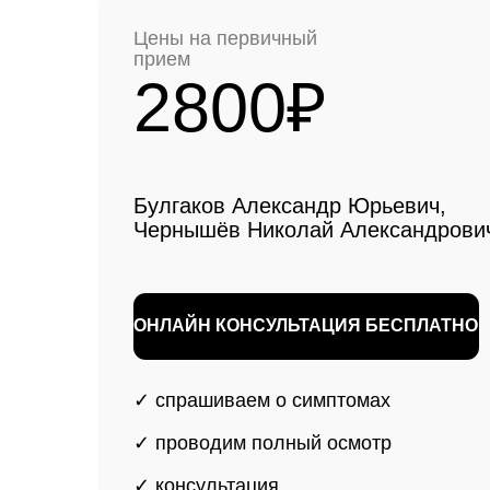
выбира
✓ спрашиваем о симптомах
✓ проводим полный осмотр
Очереди по ОМС и
✓ консультация
клиники Москвы
✓ составляем
индивидуальный план
лечения
✓
Эндопротезирование по ОМС 
часто предполагает долгие очер
могут растягиваться на месяцы.
✓
Платные операции в столичны
стоят дороже: цена на эндопрот
тазобедренного и коленного сус
достигает нескольких сотен тыся
Важная информация
✓
Для жителей Волгограда доступн