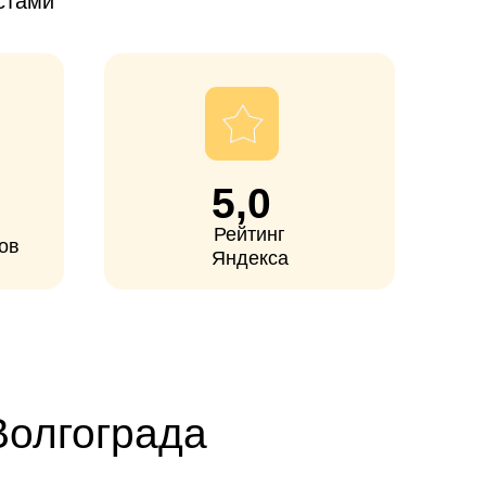
5,0
Рейтинг
Яндекса
рада
и
ищут
едствиях
граничивает
изация