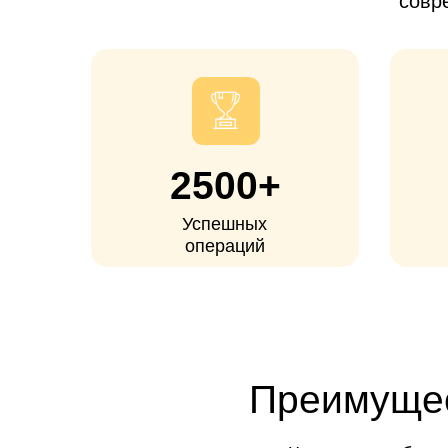
2500+
Успешных
операций
Преимуществ
Часто к нам обращаются
альтернативу дорогим с
травм и других заболеваний, 
Доступная стоимость