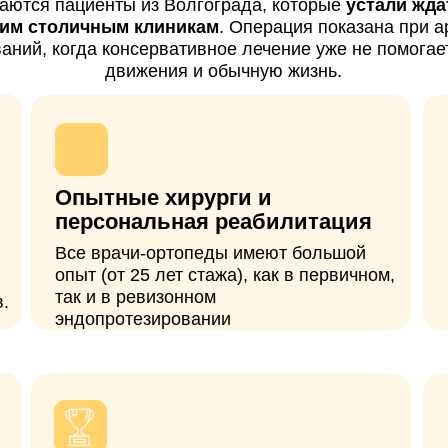
персональная реабилитация
накануне
Все врачи-ортопеды имеют большой
Предусмотр
опыт (от 25 лет стажа), как в первичном,
бесплатной 
так и в ревизонном
комфортабел
эндопротезировании
операции
Европейские
Полное с
импланты
Используем только
С вами на с
сертифицированные эндопротезы с
вопросы по 
многолетним опытом использования в
курирует пе
мировой практике и доказанной
эффективностью.