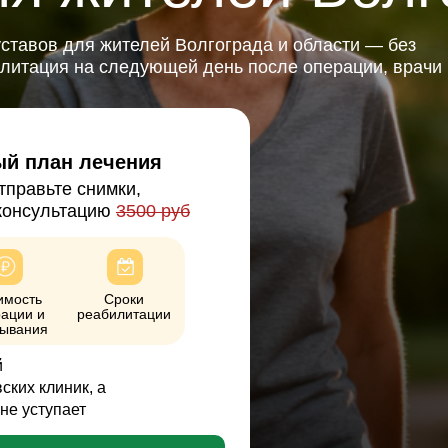
ставов для жителей Волгограда и области — без
илитация на следующей день после операции, врачи
ый план лечения
тправьте снимки,
консультацию
3500 руб
имость
Сроки
ации и
реабилитации
ывания
й
ских клиник, а
не уступает