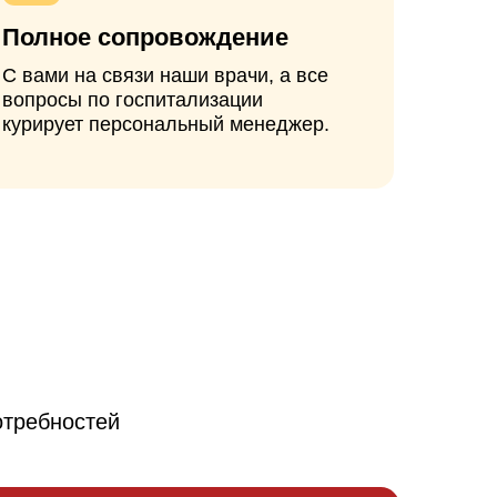
й
рвичный прием
00₽
 Василий
ович, Ёлкин Денис
ич
НСУЛЬТАЦИЯ БЕСПЛАТНО