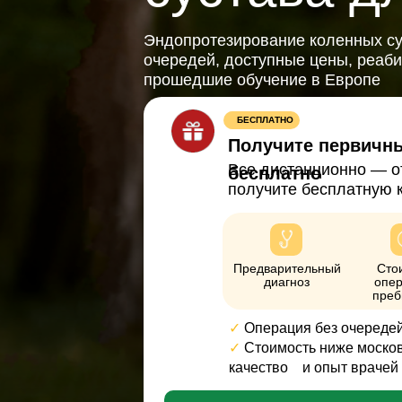
Эндопротезирование коленных су
очередей, доступные цены, реаб
прошедшие обучение в Европе
БЕСПЛАТНО
Получите первичн
Все дистанционно — о
бесплатно
получите бесплатную 
Предварительный
Сто
диагноз
опер
преб
✓
Операция без очереде
✓
Стоимость ниже москов
качество
⠀и опыт врачей 