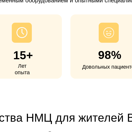
98%
15+
Лет
Довольных пациентов
опыта
а НМЦ для жителей Волгог
 пациенты из Волгограда, которые
устали ждать квоту
ил
толичным клиникам
. Операция показана при артрозе, посл
когда консервативное лечение уже не помогает и сустав о
движения и обычную жизнь.
Опытные хирурги и
Госпитал