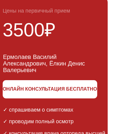
аем о симптомах
м полный осмотр
ация
врача ортопеда высшей
 КМН, ДМН
яем
индивидуальный план
асованные
ник при том
хирургов.
нимкам до
САТЬСЯ БЕСПЛАТНО