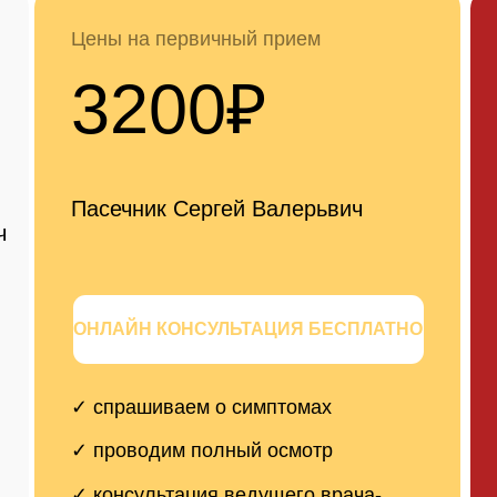
ют эндопротезирование в
✓ спрашиваем о симптомах
✓ спрашив
Воронеже
✓ проводим полный осмотр
✓ проводи
 платные
НМЦ в
✓ консультация
ведущего врача-
✓ консульт
ортопеда
категории,
Воронеже
✓ составляем
индивидуальный план
лечения
✓ составл
в Москве
✓
Операция без очередей в согл
лечения
еди, которые
сроки.
✓
Стоимость ниже московских кли
х центрах
же качестве имплантов и уровне 
езирование
✓
Бесплатный план лечения по с
тава в Москве
приезда.
ч рублей.
ЗАПИ
рвичная онлайн консультация бесплатно