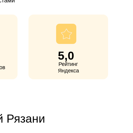
5,0
Рейтинг
Яндекса
ани
ьтернативу
 и других
вижения и
изация