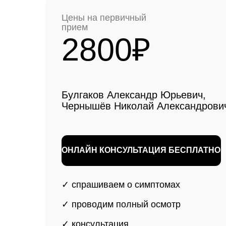
выбира
✓ спрашиваем о симптомах
✓ проводим полный осмотр
Очереди по ОМС и
✓ консультация
клиники Москвы
✓ составляем
индивидуальный план
лечения
✓
Эндопротезирование по ОМС 
часто предполагает долгие очер
могут растягиваться на месяцы.
✓
Платные операции в столичны
стоят дороже: цена на эндопрот
тазобедренного и коленного сус
достигает нескольких сотен тыся
Важная информация
✓
Для жителей Рязани доступна пе