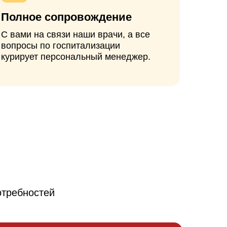
й
рвичный прием
00₽
 Василий
ович, Ёлкин Денис
ич
НСУЛЬТАЦИЯ БЕСПЛАТНО