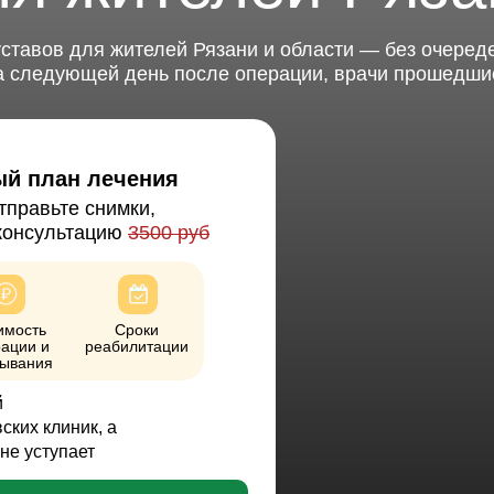
ставов для жителей Рязани и области — без очеред
а следующей день после операции, врачи прошедши
ый план лечения
тправьте снимки,
консультацию
3500 руб
имость
Сроки
ации и
реабилитации
ывания
й
ских клиник, а
не уступает