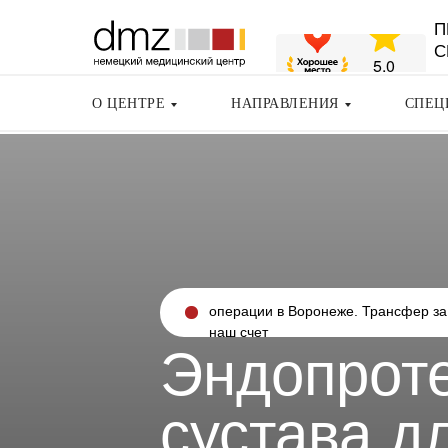
П
С
О ЦЕНТРЕ
НАПРАВЛЕНИЯ
СПЕЦ
операции в Воронеже. Трансфер за
наш счет
Эндопроте
сустава д