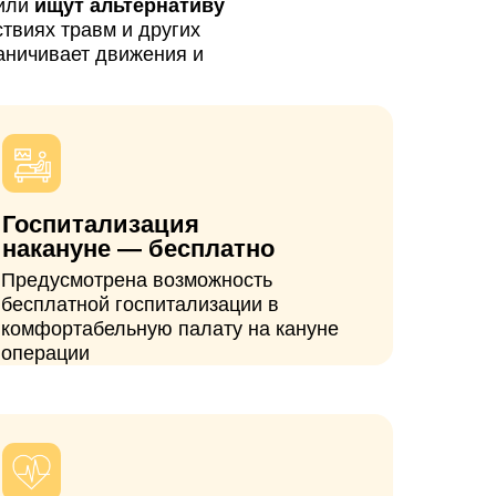
 — бесплатно
ена возможность
госпитализации в
ьную палату на кануне
опровождение
вязи наши врачи, а все
госпитализации
рсональный менеджер.