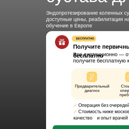
Эндопротезирование коленных су
доступные цены, реабилитация н
обучение в Европе
БЕСПЛАТНО
Получите первичн
Все дистанционно — о
бесплатно
получите бесплатную 
Предварительный
Сто
диагноз
опер
преб
✓
Операция без очереде
✓
Стоимость ниже москов
качество
⠀и опыт врачей 