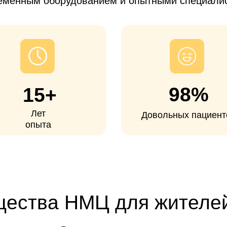
98%
15+
Лет
Довольных пациентов
опыта
тва НМЦ для жителей Ряз
енты из Рязани, которые
устали ждать квоту
или
ищут ал
икам
. Операция показана при артрозе, последствиях травм
ативное лечение уже не помогает и сустав ограничивает д
обычную жизнь.
Опытные хирурги и
Госпитал