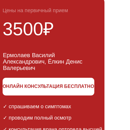
аем о симптомах
м полный осмотр
ация
врача ортопеда высшей
 КМН, ДМН
яем
индивидуальный план
асованные
ник при том
хирургов.
нимкам до
САТЬСЯ БЕСПЛАТНО