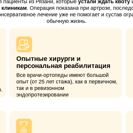
персональная реабилитация
накануне
Все врачи-ортопеды имеют большой
Предусмотр
опыт (от 25 лет стажа), как в первичном,
бесплатной 
так и в ревизонном
комфортабел
эндопротезировании
операции
Европейские
Полное с
импланты
Используем только
С вами на с
сертифицированные эндопротезы с
вопросы по 
многолетним опытом использования в
курирует пе
мировой практике и доказанной
эффективностью.