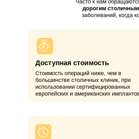
Стоимость операций ниже, чем в
большинстве столичных клиник, при
использовании сертифицированных
европейских и американских имплантов.
Без очередей
Операция проводится в
согласованные сроки без долгого
ожидания, в отличие от клиник
Рязани выполняющих операции по
ОМС или квоте (ВМП).