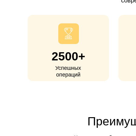
2500+
Успешных
операций
Преимущес
Часто к нам обращаются паци
дорогим столичным клин
заболеваний, когда консерв
Доступная стоимость