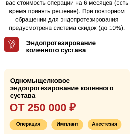
душем
✓
удобная медицинская кровать с
пультом управления
✓
LCD-телевизор
✓
бесплатный Wi-Fi
✓
кондиционер
✓
3-х разовое питание
✓
медикаментозное сопровождение
✓
уход медсестры
✓
кнопка вызова медсестры