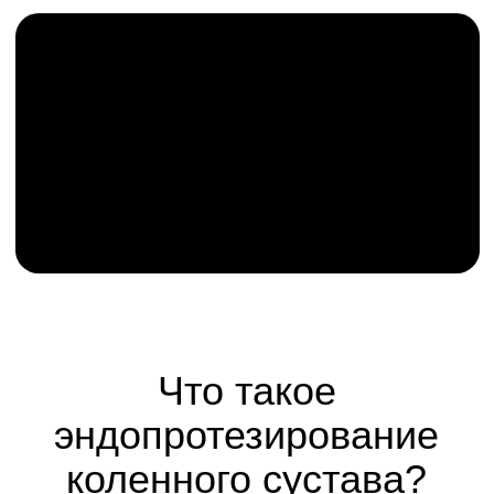
Ежедневный контроль
состояния, информирование
родственников, решение
любых возникающих
вопросов.
Ваш персональный
менеджер уже ждёт
вашего обращения
Напишите или позвоните нам прямо
сейчас - и мы закрепим за вами
опытного координатора, который
будет с вами на каждом шаге к
здоровым суставам.
ПОЗВОНИТЬ СЕЙЧАС