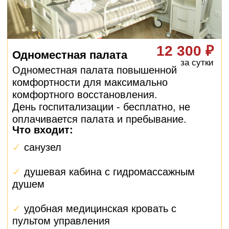
организацией анализов, бронированием
палаты и планированием поездки из
Краснодара.
Помощь с документами
Подготовка всех необходимых
документов, оформление больничного
листа, получение выписок и справок.
Контроль после выписки
Даже после возвращения в Краснодар
ваш менеджер остается на связи,
контролирует восстановление и отвечает
на вопросы.
Как работает
персональное
сопровождение