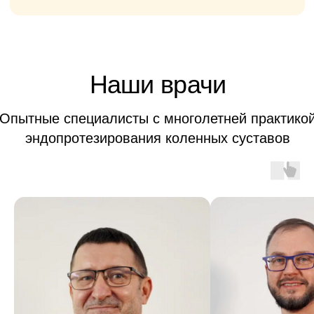
дней
Тотальное
эндопротезирование
коленного сустава
ОТ 430 000
₽
Анестезия
Операция
Имплант
Послеоперационное
наблюдение
Пребывание в стационаре 7-10
дней
Ревизионное
эндопротезирование коленного
сустава
ОТ 550 000
₽
Анестезия
Замена изношенного
протеза
Послеоперационное
наблюдение