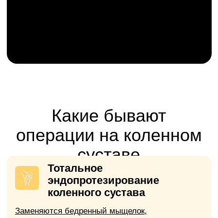
противовоспалительную терапию, хрящ
продолжает разрушаться.
Перелом шейки бедренной
кости у пожилых людей
Перелом в этой зоне плохо срастается
даже при правильном лечении.
Сильная деформация оси
конечности (варус или
вальгус)
«О-образная» или «Х-образная»
деформация ноги с тяжёлым
артрозом.
Основной критерий для
операции:
выраженный болевой
синдром и значительное
ограничение функции сустава, не
поддающиеся консервативному
лечениею и существенно