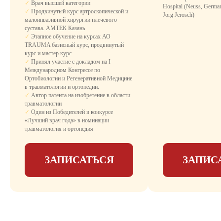
✓
Врач высшей категории
Комфортное размещение с необходимыми
Hospital (Neuss, German
✓
Продвинутый курс артроскопической и
удобствами для восстановления после
Jorg Jerosch)
малоинвазивной хирургии плечевого
операции.
сустава. АМТЕК Казань
День госпитализации - бесплатно, не
✓
Этапное обучение на курсах АО
оплачивается палата и пребывание.
TRAUMA базисный курс, продвинутый
Что входит:
курс и мастер курс
✓
санузел
✓
Принял участие с докладом на I
Международном Конгрессе по
✓
душевая кабина с гидромассажным
Ортобиологии и Регенеративной Медицине
душем
в травматологии и ортопедии.
✓
Автор патента на изобретение в области
✓
удобная медицинская кровать с
травматологии
пультом управления
✓
Один из Победителей в конкурсе
«Лучший врач года» в номинации
✓
LCD-телевизор
травматология и ортопедия
✓
бесплатный Wi-Fi
ЗАПИСАТЬСЯ
ЗАПИС
✓
кондиционер
✓
3-х разовое питание
✓
медикаментозное сопровождение
✓
уход медсестры