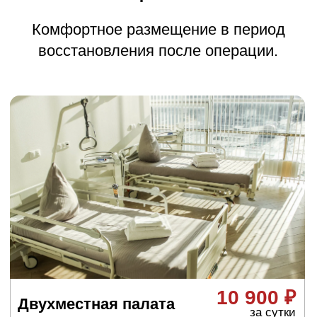
Какие бывают
операции на коленном
суставе
Тотальное
эндопротезирование
коленного сустава
Заменяются бедренный мыщелок,
большеберцовый плато и часто надколенник
(чашечка). Это самая распространённая
операция при развитом артрозе. Используют
полные протезы, которые воспроизводят
естественное движение колена.
Одномыщелковое