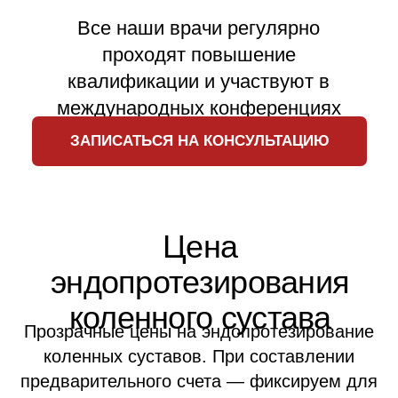
✓
кнопка вызова медсестры
Рекомендуем
12 300
₽
Одноместная палата
за сутки
Одноместная палата повышенной
комфортности для максимально
комфортного восстановления.
День госпитализации - бесплатно, не
оплачивается палата и пребывание.
Что входит:
✓
санузел
✓
душевая кабина с гидромассажным