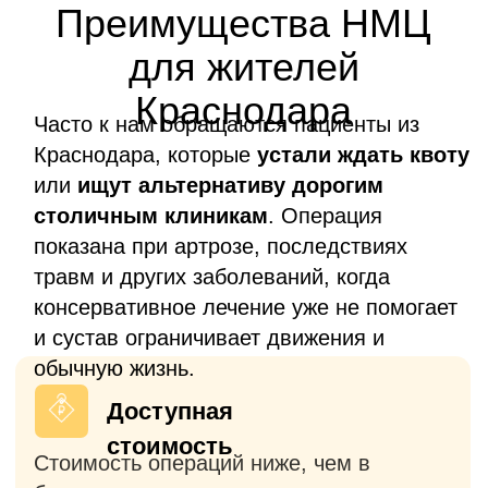
первичном, так и в ревизонном
эндопротезировании
Без очередей
Операция проводится в согласованные
сроки без долгого ожидания, в отличие
от клиник Краснодара выполняющих
операции по ОМС или квоте (ВМП).
Европейские
импланты
Используем только
сертифицированные эндопротезы с
многолетним опытом использования в
мировой практике и доказанной
эффективностью.
Госпитализация
накануне — бесплатно