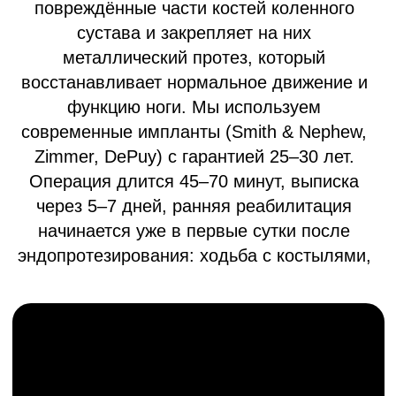
Прогрессирующее разрушение
суставного хряща с болевым
синдромом и ограничением движения.
Посттравматический артроз
Последствие переломов и травм
суставов с нарушением их функции.
Асептический некроз
мыщелков бедренной или
большеберцовой кости
Нарушение кровоснабжения костной
ткани, приводящее к разрушению
сустава.
Ревматоидный артрит
Когда иммунная система атакует
суставные ткани, и несмотря на