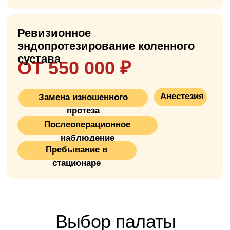
эффективных в ортопедии
: около 90%
пациентов после неё возвращаются к
активной жизни, ходят без костылей и
занимаются спортом.
Во время операции хирург удаляет
повреждённые части костей коленного
сустава и закрепляет на них
металлический протез, который
восстанавливает нормальное движение и
функцию ноги. Мы используем
современные импланты (Smith & Nephew,
Zimmer, DePuy) с гарантией 25–30 лет.
Операция длится 45–70 минут, выписка
через 5–7 дней, ранняя реабилитация
начинается уже в первые сутки после
эндопротезирования: ходьба с костылями,
ЛФК, физиотерапия. Полное
восстановление и возврат к обычной
нагрузке занимает 3–6 месяцев, в
зависимости от мотивации пациента и
качества реабилитации.