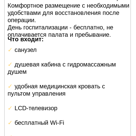
эндопротезирование
коленного сустава
Частичная замена коленного сустава: заменяют
только один отдел. Это менее инвазивно, чем
тотальное, восстановление быстрее (2–3 недели
вместо 6–8 недель), но подходит только для
локального артроза. Одномыщелковый
протез сохраняет больше собственных тканей и
движение остаётся более естественным.
Ревизионное (повторное)
эндопротезирование
коленного сустава
Замена старого протеза на новый, если первый
ослабился, сломался или вызвал инфекцию.
Операция сложнее, чем первичная, потому что
кость уже повреждена и нужно устанавливать
более крупный имплант, реабилитация занимает
6–9 месяцев.
Эндопротезирование
колена с сохранением
крестообразной связки
Современные протезы позволяют оставить