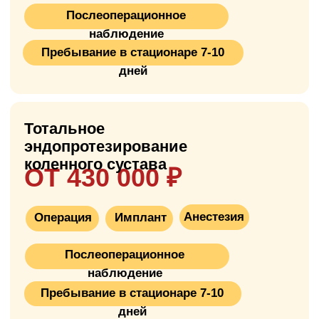
Что такое
эндопротезирование
коленного сустава?
Эндопротезирование коленного сустава —
это операция по замене повреждённого
коленного сустава на искусственный
протез. Процедура выполняется при
развитом остеоартрозе, ревматоидном
артрите или после травм, когда хрящ
сустава уже не восстанавливается и боли
сильно ограничивают жизнь. Операция на
коленном суставе —
одна из самых