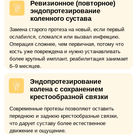
недостаточность, недавний инфаркт
миокарда.
Абсолютное
Хронические очаги инфекции
Незалеченные зубы, хроничнеский
тонзиллит, синусит и другие очаги
инфекции.
Медицинские анализы
и обследования
Относительное
Тяжелый
остеопороз
Общий анализ крови
Выраженное снижение плотности
Развернутый анализ с
костной ткани требует специальной
лейкоцитарной формулой
подготовки.
Действителен 14
дней
Относительное
Ожирение высокой степени
Коагулограмма