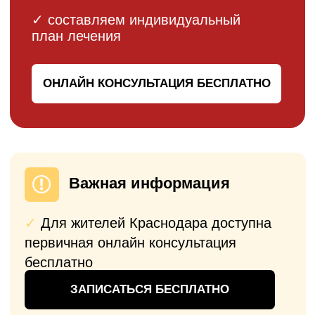
Прозрачные цены на эндопротезирование
коленных суставов. При составлении
предварительного счета — фиксируем для
вас стоимость операции на 6 месяцев (есть
время принять решение). При повторном
обращении для эндопротезирования
предусмотрена система скидок (до 10%).
Эндопротезирование
коленного сустава
Одномыщелковое
эндопротезирование коленного
сустава
ОТ 250 000
₽
Операция
Имплант
Анестезия
Послеоперационное
наблюдение
Пребывание в стационаре 7-10