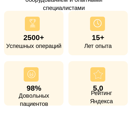
Краснодара
Часто к нам обращаются пациенты из
Краснодара, которые
устали ждать квоту
или
ищут альтернативу дорогим
столичным клиникам
. Операция
показана при артрозе, последствиях
травм и других заболеваний, когда
консервативное лечение уже не помогает
и сустав ограничивает движения и
обычную жизнь.
Доступная
стоимость
Стоимость операций ниже, чем в
большинстве столичных клиник, при
использовании сертифицированных
европейских и американских имплантов.
Опытные хирурги и
персональная реабилитация
Все врачи-ортопеды имеют большой
опыт (от 25 лет стажа), как в