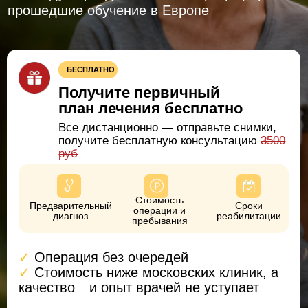
Все дистанционно — отправьте снимки,
получите бесплатную консультацию
3500
руб
Стоимость
Предварительный
Сроки
операции и
диагноз
реабилитации
пребывания
✓
Операция без очередей
✓
Стоимость ниже московских клиник, а
качество
⠀и опыт врачей не уступает
УЗНАЙТЕ, СКОЛЬКО СТОИТ ОПЕРАЦИЯ И
РЕАБИЛИТАЦИЯ
Закажите
+7 (473) 263-20-20
обратный
звонок
О нашей клинике