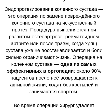
НАПИСАТЬ В WHATSAPP
Показания и
противопоказания к замене
коленного сустава
Когда необходимо эндопротезирование
коленного сустава и в каких случаях
противопоказано
Показания к эндопротезированию
коленного сустава
Остеоартроз
III–IV степени