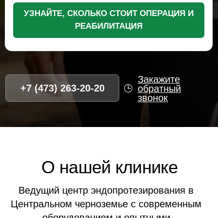
Ведущий центр эндопротезирования в
Центральном черноземье с современным
оборудованием и опытными
специалистами
2500+
15+
Успешных операций
Лет опыта
98%
5,0
Рейтинг
Довольных
Яндекса
пациентов
Преимущества НМЦ
для жителей