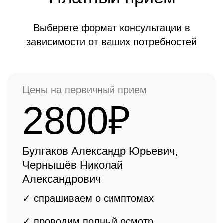
3500₽
Ермолаев Василий Александрович,
Ёлкин Денис Валерьевич
✓ спрашиваем о симптомах
✓ проводим полный осмотр
✓ консультация
врача ортопеда
высшей категории, КМН, ДМН
✓ составляем
индивидуальный
план лечения
ОНЛАЙН КОНСУЛЬТАЦИЯ БЕСПЛАТНО
Важная информация