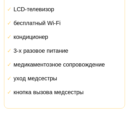
Первый контакт
1
При первом обращении вам
сразу назначается
персональный менеджер,
который представляется и
объясняет, как будет
проходить взаимодействие.
Подготовка
2
Менеджер помогает собрать
все документы, организовать
анализы, забронировать
палату и спланировать
поездку.
Госпитализация
3
Встреча в клинике, помощь
с размещением, решение
всех организационных
вопросов.
Операция и восстановление
4