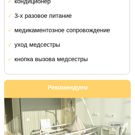
переднюю и заднюю крестообразные связки,
что дарует суставу более естественное
движение и ощущение.
Забота о каждом
пациенте
Персональное
сопровождение на всех
этапах
Мы понимаем, что операция — это стресс,
особенно когда вы приезжаете из другого
города.
Поэтому каждому пациенту из Краснодара
мы предоставляем личного координатора
с медицинским образованием.
Планирование и координация
Помощь с записью на прием,