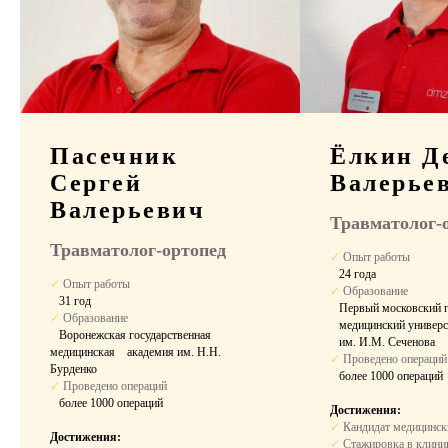
Пребывание в
стационаре
Выбор палаты
Пасечник
Ёлкин Д
Комфортное размещение в период
Сергей
Валерье
восстановления после операции.
Валерьевич
Травматолог-
Травматолог-ортопед
✓
Опыт работы
⠀24 года
✓
Опыт работы
✓
Образование
⠀31 год
⠀Первый московский г
✓
Образование
⠀медицинский универс
⠀Воронежская государственная
⠀им. И.М. Сеченова
медицинская ⠀академия им. Н.Н.
✓
Проведено операций
Бурденко
⠀
более 1000 операций
✓
Проведено операций
⠀
более 1000 операций
Достижения:
10 900 ₽
✓
Кандидат медицинск
Двухместная палата
Достижения:
за сутки
✓
Стажировка в клиник