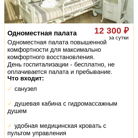
организацией анализов, бронированием
палаты и планированием поездки из
Дубны.
Помощь с документами
Подготовка всех необходимых
документов, оформление больничного
листа, получение выписок и справок.
Контроль после выписки
Даже после возвращения в Дубну ваш
менеджер остается на связи,
контролирует восстановление и отвечает
на вопросы.
Как работает
персональное
сопровождение