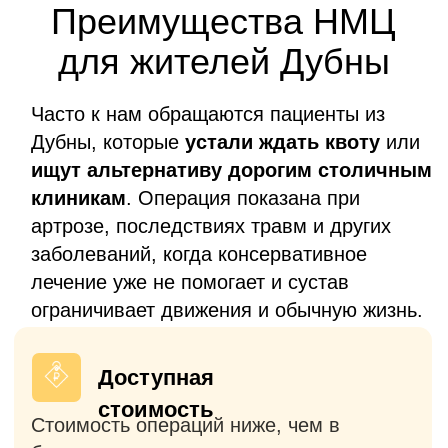
первичном, так и в ревизонном
эндопротезировании
Без очередей
Операция проводится в согласованные
сроки без долгого ожидания, в отличие
от клиник столицы выполняющих
операции по ОМС или квоте (ВМП).
Европейские
импланты
Используем только
сертифицированные эндопротезы с
многолетним опытом использования в
мировой практике и доказанной
эффективностью.
Госпитализация
накануне — бесплатно