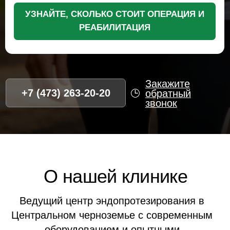
Ведущий центр эндопротезирования в
Центральном черноземье с современным
оборудованием и опытными
специалистами
2500+
15+
Успешных операций
Лет опыта
98%
5,0
Рейтинг
Довольных
Яндекса
пациентов
Преимущества НМЦ
для жителей Дубны