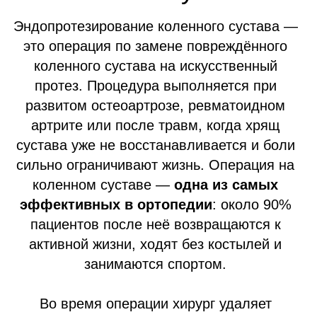
НАПИСАТЬ В WHATSAPP
Показания и
противопоказания к замене
коленного сустава
Когда необходимо эндопротезирование
коленного сустава и в каких случаях
противопоказано
Показания к эндопротезированию
коленного сустава
Остеоартроз
III–IV степени