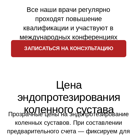
✓
кнопка вызова медсестры
Рекомендуем
12 300
₽
Одноместная палата
за сутки
Одноместная палата повышенной
комфортности для максимально
комфортного восстановления.
День госпитализации - бесплатно, не
оплачивается палата и пребывание.
Что входит:
✓
санузел
✓
душевая кабина с гидромассажным