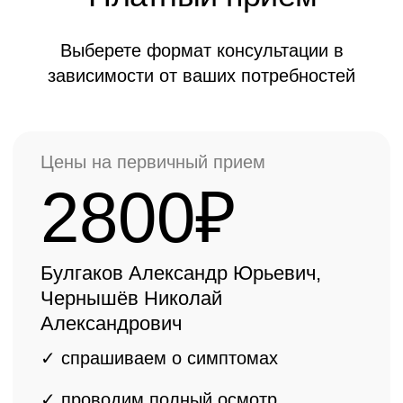
3500₽
Ермолаев Василий Александрович,
Ёлкин Денис Валерьевич
✓ спрашиваем о симптомах
✓ проводим полный осмотр
✓ консультация
врача ортопеда
высшей категории, КМН, ДМН
✓ составляем
индивидуальный
план лечения
ОНЛАЙН КОНСУЛЬТАЦИЯ БЕСПЛАТНО
Важная информация