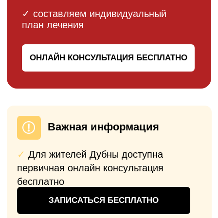
Прозрачные цены на эндопротезирование
коленных суставов. При составлении
предварительного счета — фиксируем для
вас стоимость операции на 6 месяцев (есть
время принять решение). При повторном
обращении для эндопротезирования
предусмотрена система скидок (до 10%).
Эндопротезирование
коленного сустава
Одномыщелковое
эндопротезирование коленного
сустава
ОТ 250 000
₽
Операция
Имплант
Анестезия
Послеоперационное
наблюдение
Пребывание в стационаре 7-10