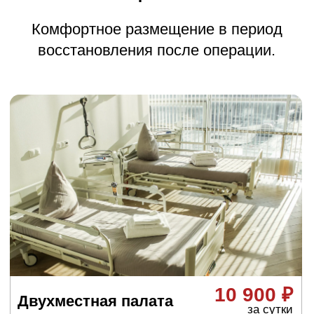
Какие бывают
операции на коленном
суставе
Тотальное
эндопротезирование
коленного сустава
Заменяются бедренный мыщелок,
большеберцовый плато и часто надколенник
(чашечка). Это самая распространённая
операция при развитом артрозе. Используют
полные протезы, которые воспроизводят
естественное движение колена.
Одномыщелковое