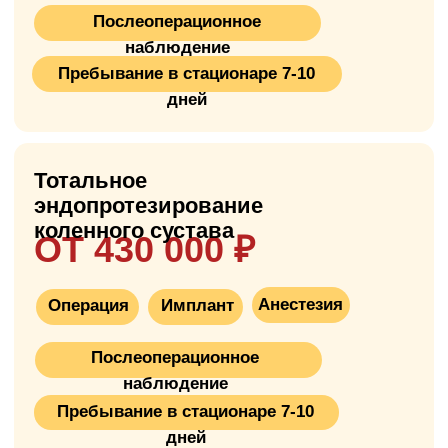
Что такое
эндопротезирование
коленного сустава?
Эндопротезирование коленного сустава —
это операция по замене повреждённого
коленного сустава на искусственный
протез. Процедура выполняется при
развитом остеоартрозе, ревматоидном
артрите или после травм, когда хрящ
сустава уже не восстанавливается и боли
сильно ограничивают жизнь. Операция на
коленном суставе —
одна из самых