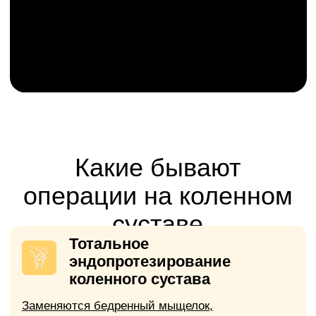
противовоспалительную терапию, хрящ
продолжает разрушаться.
Перелом шейки бедренной
кости у пожилых людей
Перелом в этой зоне плохо срастается
даже при правильном лечении.
Сильная деформация оси
конечности (варус или
вальгус)
«О-образная» или «Х-образная»
деформация ноги с тяжёлым
артрозом.
Основной критерий для
операции:
выраженный болевой
синдром и значительное
ограничение функции сустава, не
поддающиеся консервативному
лечениею и существенно