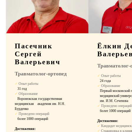
Пребывание в
стационаре
Выбор палаты
Пасечник
Ёлкин Д
Комфортное размещение в период
Сергей
Валерье
восстановления после операции.
Валерьевич
Травматолог-
Травматолог-ортопед
✓
Опыт работы
⠀24 года
✓
Опыт работы
✓
Образование
⠀31 год
⠀Первый московский г
✓
Образование
⠀медицинский универс
⠀Воронежская государственная
⠀им. И.М. Сеченова
медицинская ⠀академия им. Н.Н.
✓
Проведено операций
Бурденко
⠀
более 1000 операций
✓
Проведено операций
⠀
более 1000 операций
Достижения:
10 900 ₽
✓
Кандидат медицинск
Двухместная палата
Достижения:
за сутки
✓
Стажировка в клиник