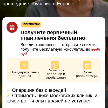
Все дистанционно — отправьте снимки,
получите бесплатную консультацию
3500
руб
Стоимость
Предварительный
Сроки
операции и
диагноз
реабилитации
пребывания
✓
Операция без очередей
✓
Стоимость ниже московских клиник, а
качество
⠀и опыт врачей не уступает
УЗНАЙТЕ, СКОЛЬКО СТОИТ ОПЕРАЦИЯ И
РЕАБИЛИТАЦИЯ
Закажите
+7 (473) 263-20-20
обратный
звонок
О нашей клинике