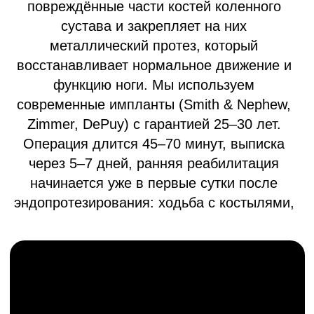
Прогрессирующее разрушение
суставного хряща с болевым
синдромом и ограничением движения.
Посттравматический артроз
Последствие переломов и травм
суставов с нарушением их функции.
Асептический некроз
мыщелков бедренной или
большеберцовой кости
Нарушение кровоснабжения костной
ткани, приводящее к разрушению
сустава.
Ревматоидный артрит
Когда иммунная система атакует
суставные ткани, и несмотря на