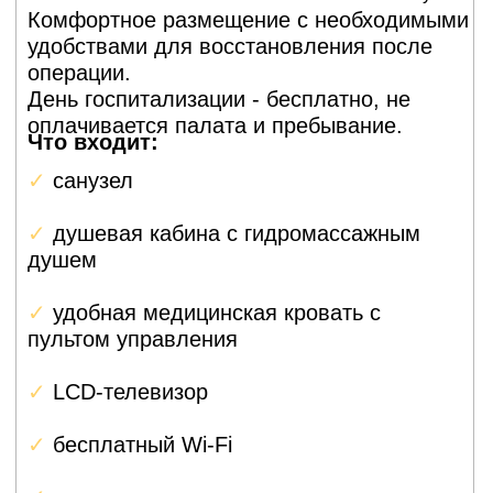
эндопротезирование
коленного сустава
Частичная замена коленного сустава: заменяют
только один отдел. Это менее инвазивно, чем
тотальное, восстановление быстрее (2–3 недели
вместо 6–8 недель), но подходит только для
локального артроза. Одномыщелковый
протез сохраняет больше собственных тканей и
движение остаётся более естественным.
Ревизионное (повторное)
эндопротезирование
коленного сустава
Замена старого протеза на новый, если первый
ослабился, сломался или вызвал инфекцию.
Операция сложнее, чем первичная, потому что
кость уже повреждена и нужно устанавливать
более крупный имплант, реабилитация занимает
6–9 месяцев.
Эндопротезирование
колена с сохранением
крестообразной связки
Современные протезы позволяют оставить