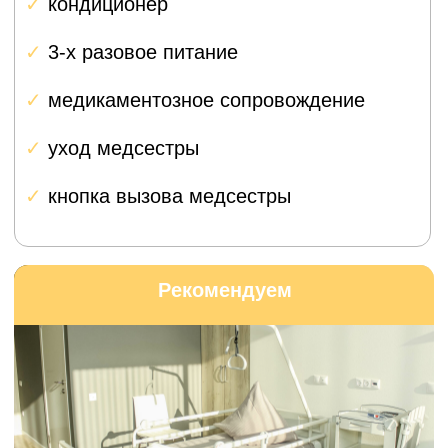
переднюю и заднюю крестообразные связки,
что дарует суставу более естественное
движение и ощущение.
Забота о каждом
пациенте
Персональное
сопровождение на всех
этапах
Мы понимаем, что операция — это стресс,
особенно когда вы приезжаете из другого
города.
Поэтому каждому пациенту из Дубны
мы предоставляем личного координатора
с медицинским образованием.
Планирование и координация
Помощь с записью на прием,