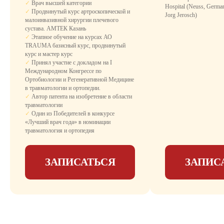
✓
Врач высшей категории
Комфортное размещение с необходимыми
Hospital (Neuss, German
✓
Продвинутый курс артроскопической и
удобствами для восстановления после
Jorg Jerosch)
малоинвазивной хирургии плечевого
операции.
сустава. АМТЕК Казань
День госпитализации - бесплатно, не
✓
Этапное обучение на курсах АО
оплачивается палата и пребывание.
TRAUMA базисный курс, продвинутый
Что входит:
курс и мастер курс
✓
санузел
✓
Принял участие с докладом на I
Международном Конгрессе по
✓
душевая кабина с гидромассажным
Ортобиологии и Регенеративной Медицине
душем
в травматологии и ортопедии.
✓
Автор патента на изобретение в области
✓
удобная медицинская кровать с
травматологии
пультом управления
✓
Один из Победителей в конкурсе
«Лучший врач года» в номинации
✓
LCD-телевизор
травматология и ортопедия
✓
бесплатный Wi-Fi
ЗАПИСАТЬСЯ
ЗАПИС
✓
кондиционер
✓
3-х разовое питание
✓
медикаментозное сопровождение
✓
уход медсестры