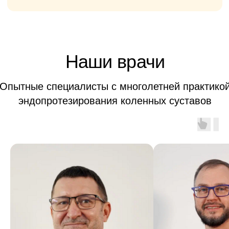
дней
Тотальное
эндопротезирование
коленного сустава
ОТ 430 000
₽
Анестезия
Операция
Имплант
Послеоперационное
наблюдение
Пребывание в стационаре 7-10
дней
Ревизионное
эндопротезирование коленного
сустава
ОТ 550 000
₽
Анестезия
Замена изношенного
протеза
Послеоперационное
наблюдение