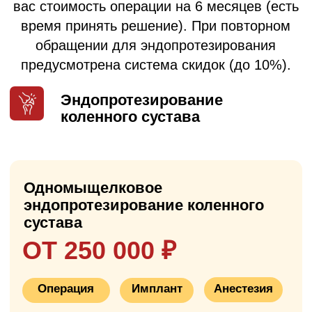
душем
✓
удобная медицинская кровать с
пультом управления
✓
LCD-телевизор
✓
бесплатный Wi-Fi
✓
кондиционер
✓
3-х разовое питание
✓
медикаментозное сопровождение
✓
уход медсестры
✓
кнопка вызова медсестры