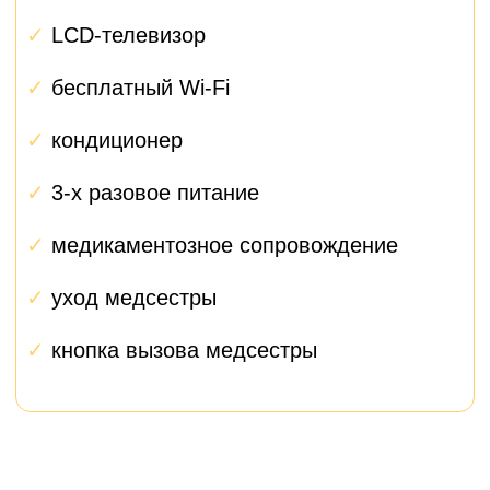
Первый контакт
1
При первом обращении вам
сразу назначается
персональный менеджер,
который представляется и
объясняет, как будет
проходить взаимодействие.
Подготовка
2
Менеджер помогает собрать
все документы, организовать
анализы, забронировать
палату и спланировать
поездку.
Госпитализация
3
Встреча в клинике, помощь
с размещением, решение
всех организационных
вопросов.
Операция и восстановление
4