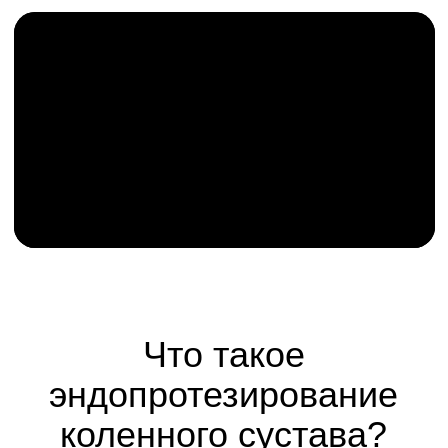
Ежедневный контроль
состояния, информирование
родственников, решение
любых возникающих
вопросов.
Ваш персональный
менеджер уже ждёт
вашего обращения
Напишите или позвоните нам прямо
сейчас - и мы закрепим за вами
опытного координатора, который
будет с вами на каждом шаге к
здоровым суставам.
ПОЗВОНИТЬ СЕЙЧАС