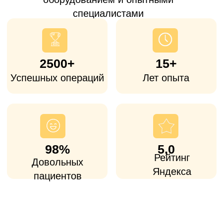
Часто к нам обращаются пациенты из
Дубны, которые
устали ждать квоту
или
ищут альтернативу дорогим столичным
клиникам
. Операция показана при
артрозе, последствиях травм и других
заболеваний, когда консервативное
лечение уже не помогает и сустав
ограничивает движения и обычную жизнь.
Доступная
стоимость
Стоимость операций ниже, чем в
большинстве столичных клиник, при
использовании сертифицированных
европейских и американских имплантов.
Опытные хирурги и
персональная реабилитация
Все врачи-ортопеды имеют большой
опыт (от 25 лет стажа), как в