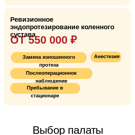
эффективных в ортопедии
: около 90%
пациентов после неё возвращаются к
активной жизни, ходят без костылей и
занимаются спортом.
Во время операции хирург удаляет
повреждённые части костей коленного
сустава и закрепляет на них
металлический протез, который
восстанавливает нормальное движение и
функцию ноги. Мы используем
современные импланты (Smith & Nephew,
Zimmer, DePuy) с гарантией 25–30 лет.
Операция длится 45–70 минут, выписка
через 5–7 дней, ранняя реабилитация
начинается уже в первые сутки после
эндопротезирования: ходьба с костылями,
ЛФК, физиотерапия. Полное
восстановление и возврат к обычной
нагрузке занимает 3–6 месяцев, в
зависимости от мотивации пациента и
качества реабилитации.