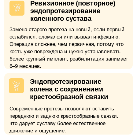
недостаточность, недавний инфаркт
миокарда.
Абсолютное
Хронические очаги инфекции
Незалеченные зубы, хроничнеский
тонзиллит, синусит и другие очаги
инфекции.
Медицинские анализы
и обследования
Относительное
Тяжелый
остеопороз
Общий анализ крови
Выраженное снижение плотности
Развернутый анализ с
костной ткани требует специальной
лейкоцитарной формулой
подготовки.
Действителен 14
дней
Относительное
Ожирение высокой степени
Коагулограмма