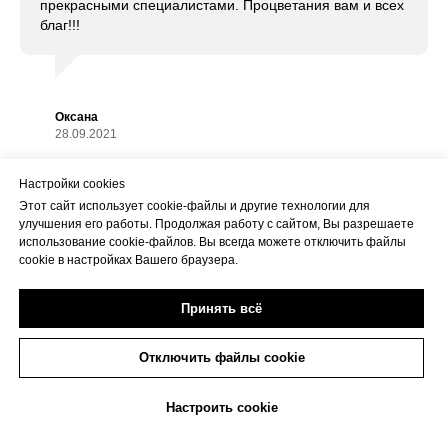
прекрасными специалистами. Процветания вам и всех
благ!!!
Оксана
28.09.2021
Настройки cookies
Этот сайт использует cookie-файлы и другие технологии для
Выражаю огромную благодарность Богдановой Алёне
улучшения его работы. Продолжая работу с сайтом, Вы разрешаете
Никитичне. Хочется отметить высокий уровень
использование cookie-файлов. Вы всегда можете отключить файлы
профессионализма этого врача, а также
cookie в настройках Вашего браузера.
доброжелательность и отзывчивость. Доступно
объясняет, отвечает на все вопросы. Смогла решить
Принять всё
мою проблему, подобрала наиболее эффективный
способ лечения. Мед персонал и сотрудники центра
внимательно относятся к пациентам. Центр оснащён
Отключить файлы cookie
современным высокотехнологичным оборудованием.
Европейский уровень медицины теперь доступен и в
+7(473)263-20-20
Настроить cookie
Воронеже.