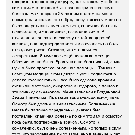
говорить) к проктологу-хирургу, так как сама у себя по
симптомам в течение 6 лет заподозрила спаечную
болезнь. На что врач с 25-летним стажем на меня
посмотрел и сказал, что я бред несу, так как у меня не
было оперативных вмешательств, спаечная болезнь
невозможна, и это яичники, возможно киста. В
отчаяние я пошла к гинекологу в этой же дорогой
клинике, она подтвердила кисты и сослалась на боли
от эндометриоза. Сказала, что это лечится
лекарствами. Я мучилась ещё несколько месяцев.
Облегчения не было. Врач ушла на больничный, а мне
нужна была профессиональная помощь… Так как в
немецком медицинском центре я уже неоднократно
делала колоноскопию и все было сделано врачами
очень внимательно, аккуратно и недорого, я пошла в
эту клинику к гинекологу. Меня записали к Богдановой
Алене Никитичне. Она меня внимательно выслушала.
Осмотр был долгим и внимательным. Болезненные
места были точно определены, диагноз был
поставлен, спаечная болезнь по симптомам и осмотру
пока была подтверждена врачом. Осмотр, к
сожалению, был очень болезненным, но только в силу
того, что заболевание было запущено в течение 6 лет