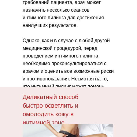
требований пациента, врач может
назначить несколько сеансов
интимного пилинга для достижения
наилучших результатов.
Однако, как и в случае с любой другой
медицинской процедурой, перед
проведением интимного пилинга
необходимо проконсультироваться с
врачом и оценить все возможные риски
и противопоказания. Несмотря на то,
что интимный пилинг может помочь
улучшить качество кожи в области
Деликатный способ
интимных органов, он не должен быть
быстро осветлить и
рассматриваем как единственное
омолодить кожу в
решение проблем со здоровьем в этой
интимной зоне.
области.