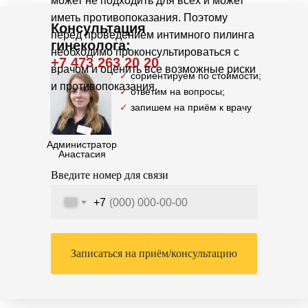
может не подходить для всех и может
иметь противопоказания. Поэтому
Консультация
перед проведением интимного пилинга
гинеколога:
необходимо проконсультироваться с
+7 473 263 20 20
врачом и оценить все возможные риски
✓
сориентируем по стоимости;
и противопоказания.
✓
ответим на вопросы;
✓
запишем на приём к врачу
Администратор
Анастасия
Введите номер для связи
+7
Записаться на приём/консультацию