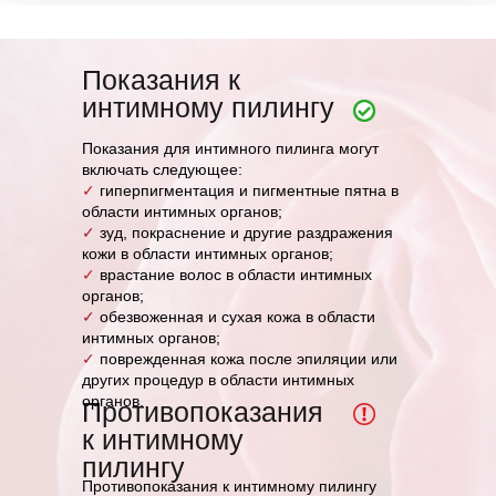
Показания к
интимному пилингу
Показания для интимного пилинга могут
включать следующее:
✓
гиперпигментация и пигментные пятна в
области интимных органов;
✓
зуд, покраснение и другие раздражения
кожи в области интимных органов;
✓
врастание волос в области интимных
органов;
✓
обезвоженная и сухая кожа в области
интимных органов;
✓
поврежденная кожа после эпиляции или
других процедур в области интимных
органов.
Противопоказания
к интимному
пилингу
Противопоказания к интимному пилингу