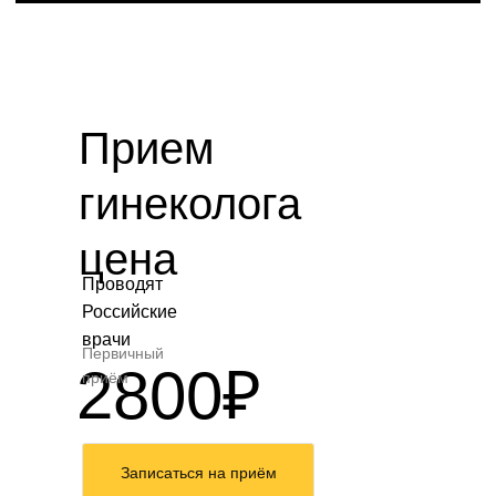
Прием
гинеколога
цена
Проводят
Российские
врачи
Первичный
2800₽
приём
Записаться на приём