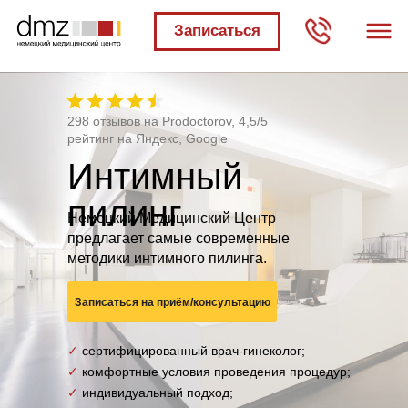
Записаться
298 отзывов на Prodoctorov, 4,5/5
рейтинг на Яндекс, Google
Интимный
пилинг
Немецкий Медицинский Центр
предлагает самые современные
методики интимного пилинга.
Записаться на приём/консультацию
✓
сертифицированный врач-гинеколог;
✓
комфортные условия проведения процедур;
✓
индивидуальный подход;