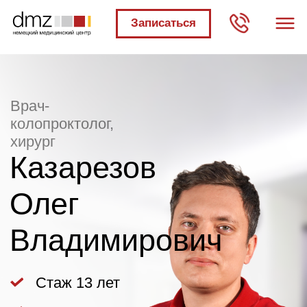
Записаться
Врач-
колопроктолог,
хирург
Казарезов
Олег
Владимирович
Стаж 13 лет
Кандидат
медицинских наук
Записаться