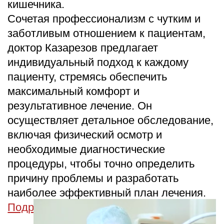
Мы принимаем к оплате
Добавляйтесь в друзья
info@dmz-v.ru
Материалы, размещенные на данной
странице, носят информационный
характер и предназначены для
образовательных целей. Посетители
сайта не должны использовать
их в качестве медицинских
рекомендаций. Определение диагноза