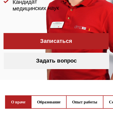
Задать вопрос
Дипломы
и сертификаты
О враче
Образование
Опыт работы
С