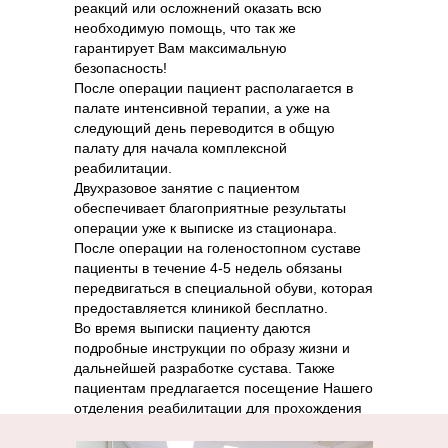
реакций или осложнений оказать всю
необходимую помощь, что так же
гарантирует Вам максимальную
безопасность!
После операции пациент располагается в
палате интенсивной терапии, а уже на
Наши
следующий день переводится в общую
травматологи-
палату для начала комплексной
реабилитации.
ортопеды
Двухразовое занятие с пациентом
обеспечивает благоприятные результаты
операции уже к выписке из стационара.
После операции на голеностопном суставе
пациенты в течение 4-5 недель обязаны
передвигаться в специальной обуви, которая
предоставляется клиникой бесплатно.
Во время выписки пациенту даются
подробные инструкции по образу жизни и
дальнейшей разработке сустава. Также
пациентам предлагается посещение Нашего
отделения реабилитации для прохождения
интенсивной лечебной гимнастики и