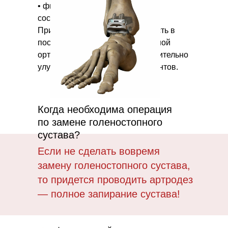
• физиологическую нагрузку на
соседние суставы.
При этом отпадает необходимость в
постоянном ношении специальной
ортопедической обуви, что значительно
улучшает качество жизни пациентов.
Когда необходима операция
по замене голеностопного
сустава?
Если не сделать вовремя
замену голеностопного сустава,
то придется проводить артродез
— полное запирание сустава!