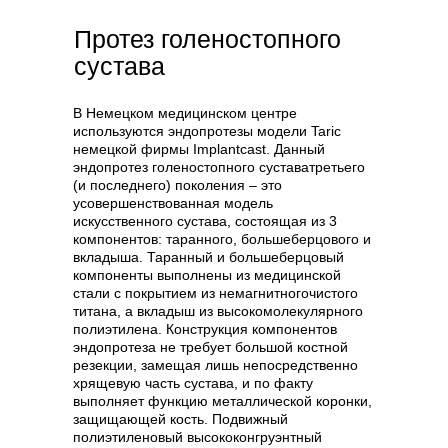
Артродез
Протез голеностопного
голеностопного сустава
сустава
В случаях, когда сохранение подвижности
сустава невозможно, артродез становится
В Немецком медицинском центре
хирургическим методом выбора,
используются эндопротезы модели Taric
обеспечивающим устойчивую фиксацию и
немецкой фирмы Implantcast. Данный
купирование болевого синдрома. В ходе
эндопротез голеностопного суставатретьего
операции создается искусственное
(и последнего) поколения – это
сращение между большеберцовой, таранной
усовершенствованная модель
и пяточной костями с использованием:
искусственного сустава, состоящая из 3
компонентов: таранного, большеберцового и
современных титановых
вкладыша. Таранный и большеберцовый
компрессирующих винтов с памятью
компоненты выполнены из медицинской
формы;
стали с покрытием из немагнитногочистого
анатомических пластин с угловой
титана, а вкладыш из высокомолекулярного
стабильностью;
полиэтилена. Конструкция компонентов
в отдельных случаях – аппаратов
эндопротеза не требует большой костной
внешней фиксации.
резекции, замещая лишь непосредственно
Ключевые преимущества метода:
хрящевую часть сустава, и по факту
✓
полное устранение болевого синдрома за
выполняет функцию металлической коронки,
счет ликвидации патологического трения;
защищающей кость. Подвижный
✓
восстановление опорной функции
полиэтиленовый высококонгруэнтный
конечности;