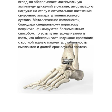
вкладыш обеспечивает максимальную
✓
возможность ранней осевой нагрузки
амплитуду движений в суставе, амортизацию
(через 4-6 недель).
нагрузки на стопу и оптимальное натяжение
Особое значение имеет техника
связочного аппарата голеностопного
"функционального артродеза",
сустава. Металлические компоненты,
позволяющая:
благодаря специальному пористому
• сохранить частичную подвижность за счет
покрытию, фиксируются бесцементным
соседних суставов стопы;
способом, то есть путем вколачивания в
• минимизировать изменения походки;
кость, что обеспечивает надежное срастание
• обеспечить физиологичное распределение
с костной тканью пациента, стабильность
нагрузки.
имплантов и долгий срок службы протеза.
Методика особенно эффективна при:
тяжелых посттравматических
деформациях;
инфекционных поражениях сустава;
неврологических патологиях с
выраженной нестабильностью;
неудачных предыдущих
эндопротезированиях.
Современные модификации операции
сокращают сроки реабилитации до 3-4
месяцев, сохраняя при этом высокую
результативность (85-90% успешных
исходов).