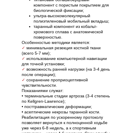
компонент с пористым покрытием для
биологической фиксации;
ультра-высокомолекулярный
полиэтиленовый мобильный вкладыш;
таранный компонент из кобальт-
хромового сплава с анатомической
поверхностью.
Особенностью методики является:
✓
минимальная резекция костной ткани
(всего 5-7 мм);
✓
использование компьютерной навигации
для точной установки;
✓
возможность ранней нагрузки (на 3-4 день
после операции);
✓
сохранение проприоцептивной
чувствительности.
Показаниями служат:
• терминальные стадии артроза (3-4 степень
по Kellgren-Lawrence);
• посттравматические деформации;
• асептические некрозы таранной кости.
Реабилитация по ускоренному протоколу
позволяет вернуться к полноценной ходьбе
уже через 6-8 недель, а к спортивным