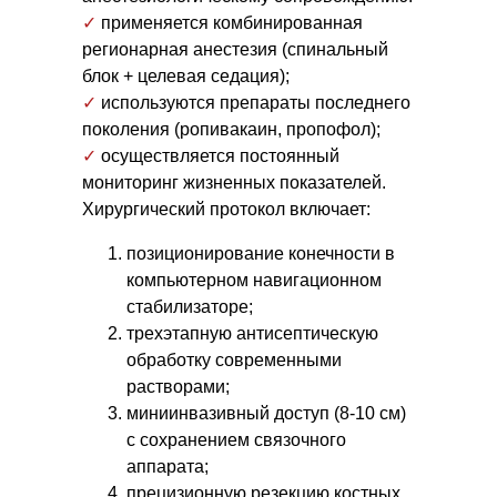
Цены на первичный прием
✓
применяется комбинированная
2800₽
регионарная анестезия (спинальный
блок + целевая седация);
Булгаков Александр Юрьевич,
✓
используются препараты последнего
Чернышёв Николай
поколения (ропивакаин, пропофол);
Александрович
✓
осуществляется постоянный
мониторинг жизненных показателей.
✓ спрашиваем о симптомах
Хирургический протокол включает:
✓ проводим полный осмотр
позиционирование конечности в
✓ консультация
компьютерном навигационном
стабилизаторе;
✓ составляем
индивидуальный
план лечения
трехэтапную антисептическую
обработку современными
растворами;
Записаться
миниинвазивный доступ (8-10 см)
с сохранением связочного
аппарата;
прецизионную резекцию костных