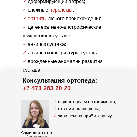
✓
деформирующий артроз;
✓
сложные
переломы
;
✓
артриты
любого происхождения;
✓
дегенеративно-дистрофические
изменения в суставе;
✓
анкилоз сустава
;
✓
анкилоз и контрактуры сустава;
✓
врожденные аномалии развития
сустава.
Консультация ортопеда:
+7 473 263 20 20
✓
сориентируем по стоимости;
✓
ответим на вопросы;
✓
запишем на приём к врачу
Администратор
Анастасия