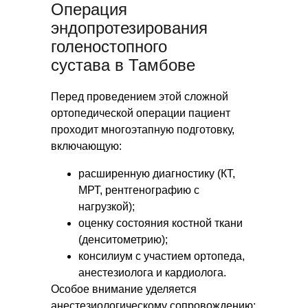
Операция
эндопротезирования
голеностопного
сустава в Тамбове
Более 15
операций по полной замене
Перед проведением этой сложной
голеностопного сустава было
ортопедической операции пациент
произведено нашими
хирургами
проходит многоэтапную подготовку,
включающую:
расширенную диагностику (КТ,
МРТ, рентгенографию с
нагрузкой);
оценку состояния костной ткани
(денситометрию);
консилиум с участием ортопеда,
анестезиолога и кардиолога.
Особое внимание уделяется
анестезиологическому сопровождению: