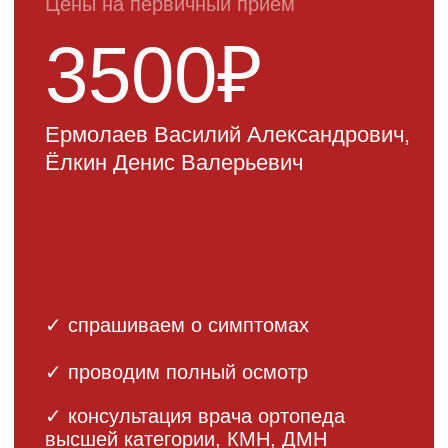
Оснащённос
специалисто
возникнове
необходиму
безопасност