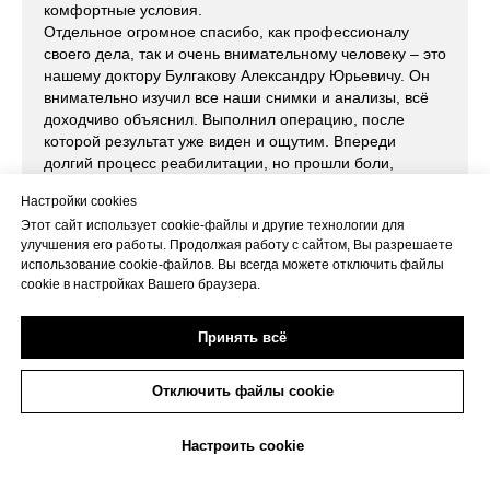
комфортные условия.
Отдельное огромное спасибо, как профессионалу
своего дела, так и очень внимательному человеку – это
нашему доктору Булгакову Александру Юрьевичу. Он
внимательно изучил все наши снимки и анализы, всё
доходчиво объяснил. Выполнил операцию, после
которой результат уже виден и ощутим. Впереди
долгий процесс реабилитации, но прошли боли,
появилось желание жить и двигаться дальше.
Настройки cookies
Спасибо Вам за ваш труд!
Этот сайт использует cookie-файлы и другие технологии для
улучшения его работы. Продолжая работу с сайтом, Вы разрешаете
использование cookie-файлов. Вы всегда можете отключить файлы
cookie в настройках Вашего браузера.
Пациент: Игорь Алексеевич
29.09.2023
Принять всё
Отключить файлы cookie
Я, Прокопенко Т.В. сделала 2 операции по замене
тазобедренных суставов у доктора Ермолаева В.А.
+7(473)263-20-20
Настроить cookie
Хочу выразить огромную благодарность хирургу от
Бога. Очень грамотный, компетентный врач,