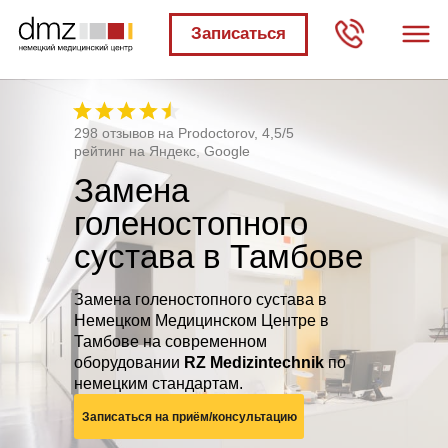
Записаться
298 отзывов на Prodoctorov, 4,5/5
рейтинг на Яндекс, Google
Замена
голеностопного
сустава в Тамбове
Замена голеностопного сустава в
Немецком Медицинском Центре в
Тамбове на современном
оборудовании
RZ Medizintechnik
по
немецким стандартам.
Записаться на приём/консультацию