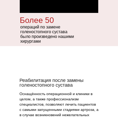
Цены на первичный прием
прослойкой.
3500₽
Весь процесс занимает 2,5-3,5 часа и
требует ювелирной точности на каждом
Более 50
этапе.
Ермолаев Василий Александрович,
операций по замене
Ёлкин Денис Валерьевич
голеностопного сустава
было произведено нашими
хирургами
✓ спрашиваем о симптомах
✓ проводим полный осмотр
✓ консультация
врача ортопеда
Реабилитация после замены
высшей категории, КМН, ДМН
голеностопного сустава
✓ составляем
индивидуальный
Оснащённость операционной и клиники в
план лечения
целом, а также профессионализм
специалистов, позволяют лечить пациентов
Записаться
с самыми запущенными стадиями артроза, а
в случае возникновений нежелательных