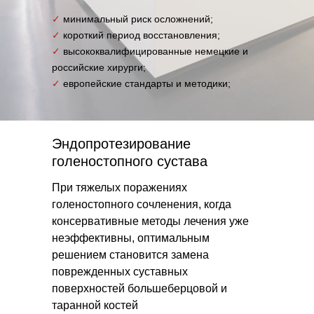
✓
минимальный риск осложнений;
✓
короткий период восстановления;
✓
высококвалифицированные немецкие и
российские хирурги;
✓
европейские стандарты и методики;
Эндопротезирование
голеностопного сустава
При тяжелых поражениях
голеностопного сочленения, когда
консервативные методы лечения уже
неэффективны, оптимальным
решением становится замена
поврежденных суставных
поверхностей большеберцовой и
таранной костей