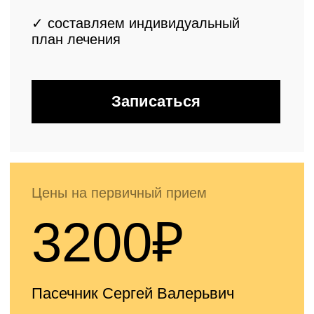
Оснащённос
специалисто
возникнове
необходиму
безопасност