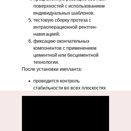
Цены на первичный прием
поверхностей с использованием
3200₽
индивидуальных шаблонов;
тестовую сборку протеза с
интраоперационной рентген-
Пасечник Сергей Валерьвич
навигацией;
фиксацию окончательных
✓ спрашиваем о симптомах
компонентов с применением
✓ проводим полный осмотр
цементной или бесцементной
технологии.
✓ консультация
ведущего врача-
После установки импланта:
ортопеда
✓ составляем
индивидуальный
проводится контроль
план лечения
стабильности во всех плоскостях
движения;
осуществляется послойное
Записаться
ушивание с установкой активного
дренажа;
накладывается компрессионная
повязка с гидрогелевой